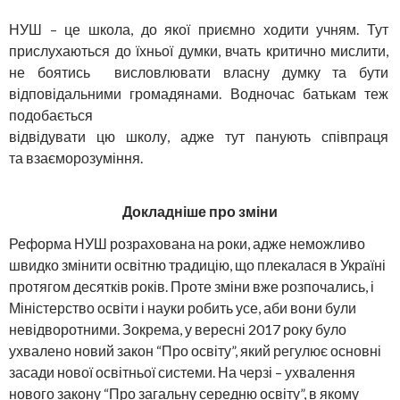
НУШ – це школа, до якої приємно ходити учням. Тут
прислухаються до їхньої думки, вчать критично мислити,
не боятись висловлювати власну думку та бути
відповідальними громадянами. Водночас батькам теж
подобається
відвідувати цю школу, адже тут панують співпраця
та взаєморозуміння.
Докладніше про зміни
Реформа НУШ розрахована на роки, адже неможливо
швидко змінити освітню традицію, що плекалася в Україні
протягом десятків років. Проте зміни вже розпочались, і
Міністерство освіти і науки робить усе, аби вони були
невідворотними. Зокрема, у вересні 2017 року було
ухвалено новий закон “Про освіту”, який регулює основні
засади нової освітньої системи. На черзі – ухвалення
нового закону “Про загальну середню освіту”, в якому