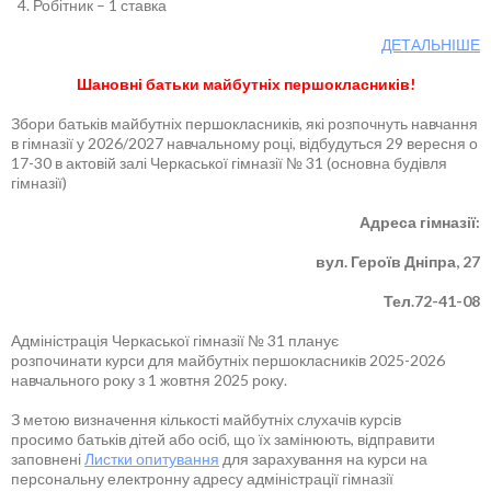
Робітник – 1 ставка
ДЕТАЛЬНІШЕ
Шановні батьки майбутніх першокласників!
Збори батьків майбутніх першокласників, які розпочнуть навчання
в гімназії у 2026/2027 навчальному році, відбудуться 29 вересня о
17-30 в актовій залі Черкаської гімназії № 31 (основна будівля
гімназії)
Адреса гімназії:
вул. Героїв Дніпра, 27
Тел.72-41-08
Адміністрація Черкаської гімназії № 31 планує
розпочинати курси для майбутніх першокласників 2025-2026
навчального року з 1 жовтня 2025 року.
З метою визначення кількості майбутніх слухачів курсів
просимо батьків дітей або осіб, що їх замінюють, відправити
заповнені
Листки опитування
для зарахування на курси на
персональну електронну адресу адміністрації гімназії