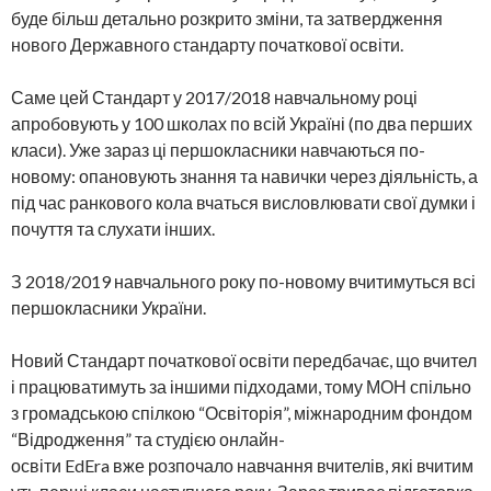
буде більш детально розкрито зміни, та затвердження
нового Державного стандарту початкової освіти.
Саме цей Стандарт у 2017/2018 навчальному році
апробовують у 100 школах по всій Україні (по два перших
класи). Уже зараз ці першокласники навчаються по-
новому: опановують знання та навички через діяльність, а
під час ранкового кола вчаться висловлювати свої думки і
почуття та слухати інших.
З 2018/2019 навчального року по-новому вчитимуться всі
першокласники України.
Новий Стандарт початкової освіти передбачає, що вчител
і працюватимуть за іншими підходами, тому МОН спільно
з громадською спілкою “Освіторія”, міжнародним фондом
“Відродження” та студією онлайн-
освіти EdEra вже розпочало навчання вчителів, які вчитим