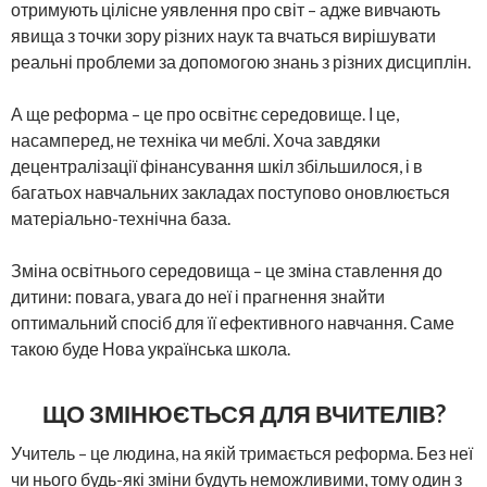
отримують цілісне уявлення про світ – адже вивчають
явища з точки зору різних наук та вчаться вирішувати
реальні проблеми за допомогою знань з різних дисциплін.
А ще реформа – це про освітнє середовище. І це,
насамперед, не техніка чи меблі. Хоча завдяки
децентралізації фінансування шкіл збільшилося, і в
багатьох навчальних закладах поступово оновлюється
матеріально-технічна база.
Зміна освітнього середовища – це зміна ставлення до
дитини: повага, увага до неї і прагнення знайти
оптимальний спосіб для її ефективного навчання. Саме
такою буде Нова українська школа.
ЩО ЗМІНЮЄТЬСЯ ДЛЯ ВЧИТЕЛІВ?
Учитель – це людина, на якій тримається реформа. Без неї
чи нього будь-які зміни будуть неможливими, тому один з