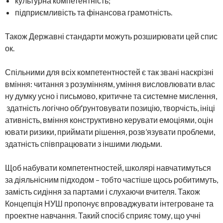
культурна компетентність;
підприємливість та фінансова грамотність.
Також Державні стандарти можуть розширювати цей спис
ок.
Спільними для всіх компетентностей є так звані наскрізні
вміння: читання з розумінням, уміння висловлювати влас
ну думку усно і письмово, критичне та системне мислення,
здатність логічно обґрунтовувати позицію, творчість, ініці
ативність, вміння конструктивно керувати емоціями, оцін
ювати ризики, приймати рішення, розв’язувати проблеми,
здатність співпрацювати з іншими людьми.
Щоб набувати компетентностей, школярі навчатимуться
за діяльнісним підходом – тобто частіше щось робитимуть,
замість сидіння за партами і слухаючи вчителя. Також
Концепція НУШ пропонує впроваджувати інтегроване та
проектне навчання. Такий спосіб сприяє тому, що учні