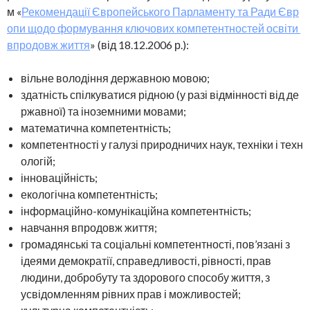
м «
Рекомендації Європейського Парламенту та Ради Євр
опи щодо формування ключових компетентностей освіти
впродовж життя
» (від 18.12.2006 р.):
вільне володіння державною мовою;
здатність спілкуватися рідною (у разі відмінності від де
ржавної) та іноземними мовами;
математична компетентність;
компетентності у галузі природничих наук, техніки і техн
ологій;
інноваційність;
екологічна компетентність;
інформаційно-комунікаційна компетентність;
навчання впродовж життя;
громадянські та соціальні компетентності, пов’язані з
ідеями демократії, справедливості, рівності, прав
людини, добробуту та здорового способу життя, з
усвідомленням рівних прав і можливостей;