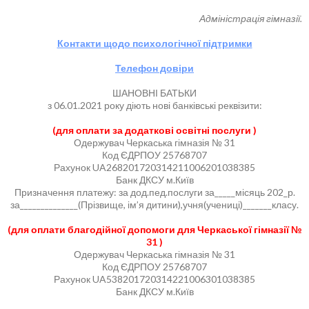
Адміністрація гімназії.
Контакти щодо психологічної підтримки
Телефон довіри
ШАНОВНІ БАТЬКИ
з 06.01.2021 року діють нові банківські реквізити:
(для оплати за додаткові освітні послуги )
Одержувач Черкаська гімназія № 31
Код ЄДРПОУ 25768707
Рахунок UA268201720314211006201038385
Банк ДКСУ м.Київ
Призначення платежу: за дод.пед.послуги за_____місяць 202_р.
за______________(Прізвище, ім’я дитини),учня(учениці)_______класу.
(для оплати благодійної допомоги для Черкаської гімназії №
31 )
Одержувач Черкаська гімназія № 31
Код ЄДРПОУ 25768707
Рахунок UA538201720314221006301038385
Банк ДКСУ м.Київ