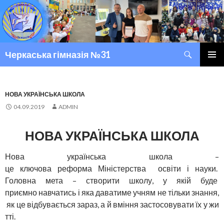
Пошук
Черкаська гімназія №31
ПЕРЕМІСТИТИСЬ ДО ТЕКСТУ
ГОЛОВ
МЕНЮ
НОВА УКРАЇНСЬКА ШКОЛА
04.09.2019
ADMIN
НОВА УКРАЇНСЬКА ШКОЛА
Нова українська школа –
це ключова реформа Міністерства освіти і науки.
Головна мета – створити школу, у якій буде
приємно навчатись і яка даватиме учням не тільки знання,
як це відбувається зараз, а й вміння застосовувати їх у жи
тті.