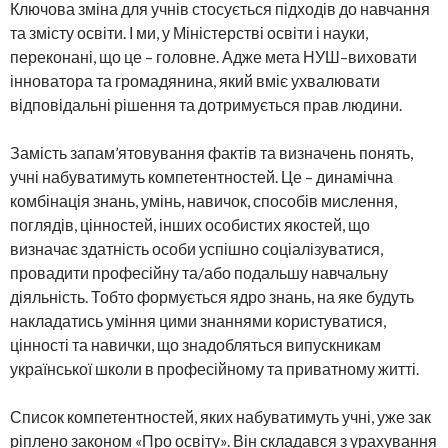
Ключова зміна для учнів стосується підходів до навчання
та змісту освіти. І ми, у Міністерстві освіти і науки,
переконані, що це – головне. Адже мета НУШ–виховати
інноватора та громадянина, який вміє ухвалювати
відповідальні рішення та дотримується прав людини.
Замість запам’ятовування фактів та визначень понять,
учні набуватимуть компетентностей. Це – динамічна
комбінація знань, умінь, навичок, способів мислення,
поглядів, цінностей, інших особистих якостей, що
визначає здатність особи успішно соціалізуватися,
провадити професійну та/або подальшу навчальну
діяльність. Тобто формується ядро знань, на яке будуть
накладатись уміння цими знаннями користуватися,
цінності та навички, що знадобляться випускникам
української школи в професійному та приватному житті.
Список компетентностей, яких набуватимуть учні, уже зак
ріплено законом «Про освіту». Він складався з урахування