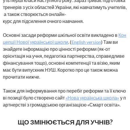
уть перші класи наступного року. Зараз триває підготовка
тренерів з усіх областей України, які навчатимуть учителів,
а також створюється онлайн-
курс для підсилення очного навчання.
Основні засади реформи шкільної освіти викладено в
Кон
цепції Нової української школи
. (
English version
) Там ви
знайдете інформацію про цінності реформи (як-от
орієнтація на учня, педагогіка партнерства, справедливе
фінансування тощо), основні компетенції та візію, яким
має бути випускник НУШ. Коротко про це також можна
прочитати нижче.
Також для інформування про перебіг реформи та її ключо
ві позиції було створено сайт
«Нова українська школа»
у п
артнерстві з громадською організацією «Смарт освіта».
ЩО ЗМІНЮЄТЬСЯ ДЛЯ УЧНІВ?