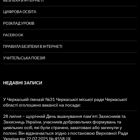
БЕЗПЕКА В ІНТЕРНЕТІ
ЦИФРОВА ОСВІТА
РОЗКЛАД УРОКІВ
FACEBOOK
ПРАВИЛА БЕЗПЕКИ В ІНТЕРНЕТІ
УЧИТЕЛЬСЬКА ПОЕЗІЯ
НЕДАВНІ ЗАПИСИ
У Черкаській гімназії №31 Черкаської міської ради Черкаської
області оголошено вакансії на посади:
28 липня – щорічний День вшанування пам’яті Захисників та
Захисниць України, учасників добровольчих формувань та
цивільних осіб, які були страчені, закатовані або загинули у
полоні. Він відзначається згідно з постановою Верховної Ради
України від 22.07.2025 № 4558-IX.