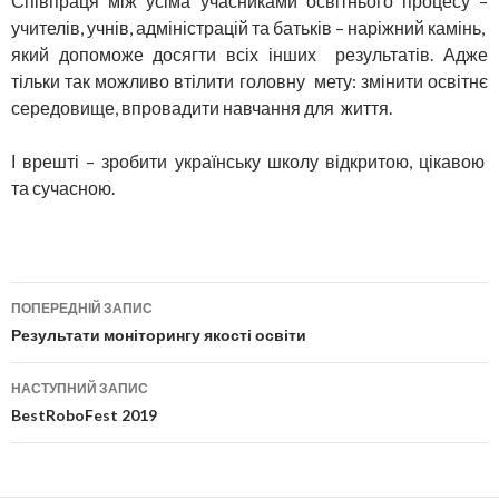
Співпраця між усіма учасниками освітнього процесу –
учителів, учнів, адміністрацій та батьків – наріжний камінь,
який допоможе досягти всіх інших результатів. Адже
тільки так можливо втілити головну мету: змінити освітнє
середовище, впровадити навчання для життя.
І врешті – зробити українську школу відкритою, цікавою
та сучасною.
ПОПЕРЕДНІЙ ЗАПИС
Навігація по публікаціям
Результати моніторингу якості освіти
НАСТУПНИЙ ЗАПИС
BestRoboFest 2019