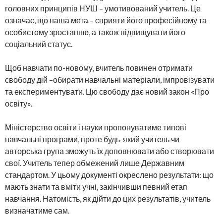
головних принципів НУШ – умотивований учитель. Це
означає, що наша мета – сприяти його професійному та
особистому зростанню, а також підвищувати його
соціальний статус.
Щоб навчати по-новому, вчитель повинен отримати
свободу дій –обирати навчальні матеріали, імпровізувати
та експериментувати. Цю свободу дає новий закон «Про
освіту».
Міністерство освіти і науки пропонуватиме типові
навчальні програми, проте будь-який учитель чи
авторська група зможуть їх доповнювати або створювати
свої. Учитель тепер обмежений лише Державним
стандартом. У цьому документі окреслено результати: що
мають знати та вміти учні, закінчивши певний етап
навчання. Натомість, як дійти до цих результатів, учитель
визначатиме сам.