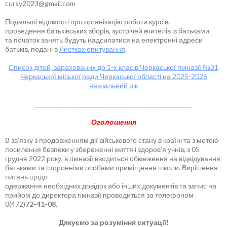
cursy2023@gmail.com
Подальші відомості про організацію роботи курсів,
проведення батьківських зборів, зустрічей вчителів із батьками
та початок занять будуть надсилатися на електронні адреси
батьків, подані в
Листках опитування
.
Список дітей, зарахованих до 1-х класів Черкаської гімназії №31
Черкаської міської ради Черкаської області на 2025-2026
навчальний рік
____________________________________________________
Оголошення
В зв’язку з продовженням дії військового стану в країні та з метою
посилення безпеки у збереженні життя і здоров’я учнів, з 05
грудня 2022 року, в гімназії вводиться обмеження на відвідування
батьками та сторонніми особами приміщення школи. Вирішення
питань щодо
одержання необхідних довідок або інших документів та запис на
прийом до директора гімназії проводиться за телефоном
0(472)
72-41-08
.
Дякуємо за розуміння ситуації!