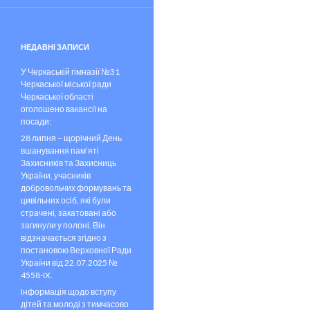
НЕДАВНІ ЗАПИСИ
У Черкаській гімназії №31
Черкаської міської ради
Черкаської області
оголошено вакансії на
посади:
28 липня – щорічний День
вшанування пам’яті
Захисників та Захисниць
України, учасників
добровольчих формувань та
цивільних осіб, які були
страчені, закатовані або
загинули у полоні. Він
відзначається згідно з
постановою Верховної Ради
України від 22.07.2025 №
4558-IX.
Iнформація щодо вступу
дітей та молоді з тимчасово