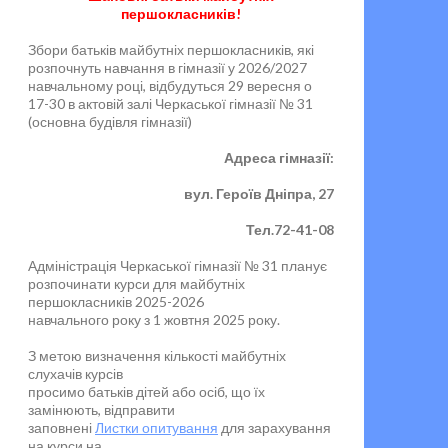
першокласників!
Збори батьків майбутніх першокласників, які
розпочнуть навчання в гімназії у 2026/2027
навчальному році, відбудуться 29 вересня о
17-30 в актовій залі Черкаської гімназії № 31
(основна будівля гімназії)
Адреса гімназії:
вул. Героїв Дніпра, 27
Тел.72-41-08
Адміністрація Черкаської гімназії № 31 планує
розпочинати курси для майбутніх
першокласників 2025-2026
навчального року з 1 жовтня 2025 року.
З метою визначення кількості майбутніх
слухачів курсів
просимо батьків дітей або осіб, що їх
замінюють, відправити
заповнені
Листки опитування
для зарахування
на курси на