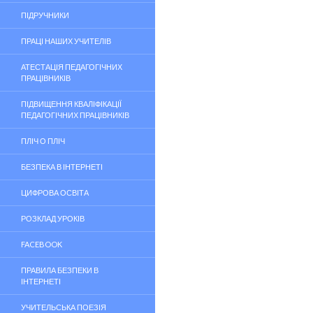
ПІДРУЧНИКИ
ПРАЦІ НАШИХ УЧИТЕЛІВ
АТЕСТАЦІЯ ПЕДАГОГІЧНИХ
ПРАЦІВНИКІВ
ПІДВИЩЕННЯ КВАЛІФІКАЦІЇ
ПЕДАГОГІЧНИХ ПРАЦІВНИКІВ
ПЛІЧ О ПЛІЧ
БЕЗПЕКА В ІНТЕРНЕТІ
ЦИФРОВА ОСВІТА
РОЗКЛАД УРОКІВ
FACEBOOK
ПРАВИЛА БЕЗПЕКИ В
ІНТЕРНЕТІ
УЧИТЕЛЬСЬКА ПОЕЗІЯ