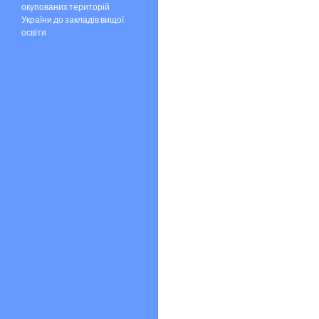
окупованих територій
України до закладів вищої
освіти