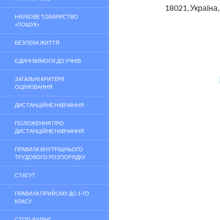
18021, Україна,
НАУКОВЕ ТОВАРИСТВО
«ПОШУК»
БЕЗПЕКА ЖИТТЯ
ЄДИНІ ВИМОГИ ДО УЧНІВ
ЗАГАЛЬНІ КРИТЕРІЇ
ОЦІНЮВАННЯ
ДИСТАНЦІЙНЕ НАВЧАННЯ
ПОЛОЖЕННЯ ПРО
ДИСТАНЦІЙНЕ НАВЧАННЯ
ПРАВИЛА ВНУТРІШНЬОГО
ТРУДОВОГО РОЗПОРЯДКУ
СТАТУТ
ПРАВИЛА ПРИЙОМУ ДО 1-ГО
КЛАСУ
СТОП-БУЛІНГ