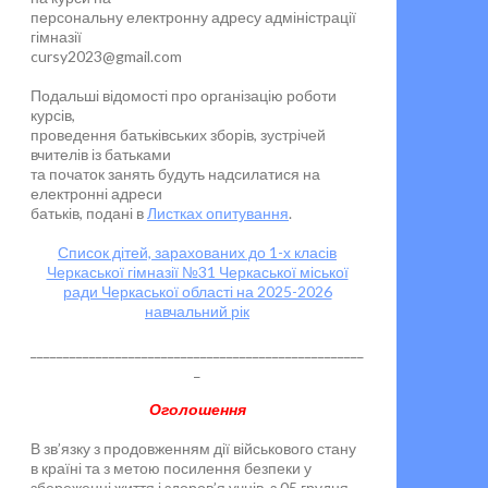
персональну електронну адресу адміністрації
гімназії
cursy2023@gmail.com
Подальші відомості про організацію роботи
курсів,
проведення батьківських зборів, зустрічей
вчителів із батьками
та початок занять будуть надсилатися на
електронні адреси
батьків, подані в
Листках опитування
.
Список дітей, зарахованих до 1-х класів
Черкаської гімназії №31 Черкаської міської
ради Черкаської області на 2025-2026
навчальний рік
___________________________________________________
_
Оголошення
В зв’язку з продовженням дії військового стану
в країні та з метою посилення безпеки у
збереженні життя і здоров’я учнів, з 05 грудня