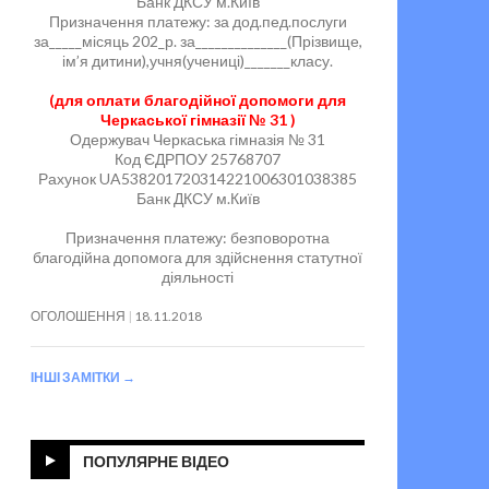
Банк ДКСУ м.Київ
Призначення платежу: за дод.пед.послуги
за_____місяць 202_р. за______________(Прізвище,
ім’я дитини),учня(учениці)_______класу.
(для оплати благодійної допомоги для
Черкаської гімназії № 31 )
Одержувач Черкаська гімназія № 31
Код ЄДРПОУ 25768707
Рахунок UA538201720314221006301038385
Банк ДКСУ м.Київ
Призначення платежу: безповоротна
благодійна допомога для здійснення статутної
діяльності
ОГОЛОШЕННЯ
18.11.2018
ІНШІ ЗАМІТКИ
→
ПОПУЛЯРНЕ ВІДЕО