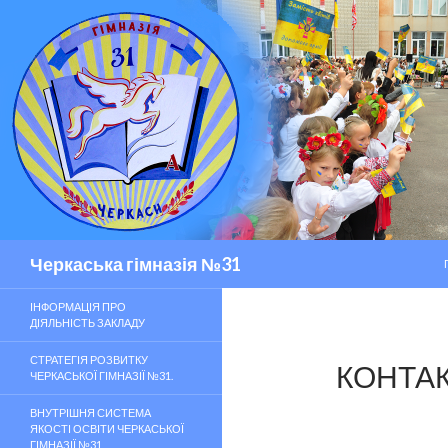
Пошук
Черкаська гімназія №31
ІНФОРМАЦІЯ ПРО
ДІЯЛЬНІСТЬ ЗАКЛАДУ
СТРАТЕГІЯ РОЗВИТКУ
КОНТА
ЧЕРКАСЬКОЇ ГІМНАЗІЇ №31.
ВНУТРІШНЯ СИСТЕМА
ЯКОСТІ ОСВІТИ ЧЕРКАСЬКОЇ
ГІМНАЗІЇ №31