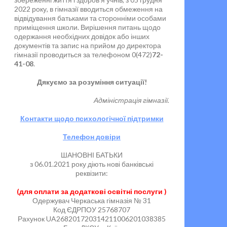
2022 року, в гімназії вводиться обмеження на
відвідування батьками та сторонніми особами
приміщення школи. Вирішення питань щодо
одержання необхідних довідок або інших
документів та запис на прийом до директора
гімназії проводиться за телефоном 0(472)
72-
41-08
.
Дякуємо за розуміння ситуації!
Адміністрація гімназії.
Контакти щодо психологічної підтримки
Телефон довіри
ШАНОВНІ БАТЬКИ
з 06.01.2021 року діють нові банківські
реквізити:
(для оплати за додаткові освітні послуги )
Одержувач Черкаська гімназія № 31
Код ЄДРПОУ 25768707
Рахунок UA268201720314211006201038385