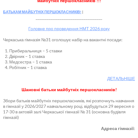
майбутніх першокласників !!!
БАТЬКАМ МАЙБУТНІХ ПЕРШОКЛАСНИКІВ!
____________________________________
Головне про проведення НМТ 2026 року
Черкаська гімназія №31 оголошує набір на вакантні посади:
Прибиральниця – 5 ставки
Двірник – 1 ставка
Медсестра – 1 ставка
Робітник – 1 ставка
ДЕТАЛЬНІШЕ
Шановні батьки майбутніх першокласників!
Збори батьків майбутніх першокласників, які розпочнуть навчання
в гімназії у 2026/2027 навчальному році, відбудуться 29 вересня о
17-30 в актовій залі Черкаської гімназії № 31 (основна будівля
гімназії)
Адреса гімназії: