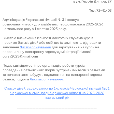
вул. Героїв Дніпра, 27
Тел.72-41-08
Адміністрація Черкаської гімназії № 31 планує
розпочинати курси для майбутніх першокласників 2025-2026
навчального року з 1 жовтня 2025 року.
З метою визначення кількості майбутніх слухачів курсів
просимо батьків дітей або осіб, що їх замінюють, відправити
заповнені
Листки опитування
для зарахування на курси на
персональну електронну адресу адміністрації гімназії
cursy2023@gmail.com
Подальші відомості про організацію роботи курсів,
проведення батьківських зборів, зустрічей вчителів із батьками
та початок занять будуть надсилатися на електронні адреси
батьків, подані в
Листках опитування
.
Список дітей, зарахованих до 1-х класів Черкаської гімназії №31
Черкаської міської ради Черкаської області на 2025-2026
навчальний рік
____________________________________________________