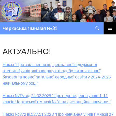
Пошук
Черкаська гімназія №31
ПЕРЕМІСТИТИСЬ ДО ТЕКСТУ
ГОЛОВ
МЕНЮ
АКТУАЛЬНО!
Наказ “Про звільнення від державної підсумкової
атестації учнів, які завершують здобуття початкової,
базової та повної загальної середньої освіти у 2024-2025
навчальному році”
Наказ №76 від 24.02.2025 “Про переведення учнів 1-11
класів Черкаської гімназії №31 на дистанційне навчання”
Наказ №372 від 27.11.2023 “Про навчання учнів гімназії 27