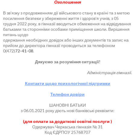
Оголошення
В зв’язку з продовженням дії військового стану в країні та з метою
посилення безпеки у збереженні життя і здоров’я учнів, з 05
грудня 2022 року, в гімназії вводиться обмеження на відвідування
батьками та сторонніми особами приміщення школи. Вирішення
питань щодо
одержання необхідних довідок або інших документів та запис на
прийом до директора гімназії проводиться за телефоном
0(472)
72-41-08
.
Дякуємо за розуміння ситуації!
Адміністрація гімназії.
Контакти щодо психологічної підтримки
Телефон довіри
ШАНОВНІ БАТЬКИ
з 06.01.2021 року діють нові банківські реквізити:
(для оплати за додаткові освітні послуги )
Одержувач Черкаська гімназія № 31
Код ЄДРПОУ 25768707