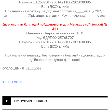
Рахунок UA268201720314211006201038385
Банк ДКСУ м.Київ
Призначення платежу: за дод.пед.послуги за_____місяць 202_р.
за______________(Прізвище, ім’я дитини),учня(учениці)_______класу.
(для оплати благодійної допомоги для Черкаської гімназії №
31 )
Одержувач Черкаська гімназія № 31
Код ЄДРПОУ 25768707
Рахунок UA538201720314221006301038385
Банк ДКСУ м.Київ
Призначення платежу: безповоротна благодійна допомога для
здійснення статутної діяльності
ОГОЛОШЕННЯ
18.11.2018
ІНШІ ЗАМІТКИ
→
ПОПУЛЯРНЕ ВІДЕО