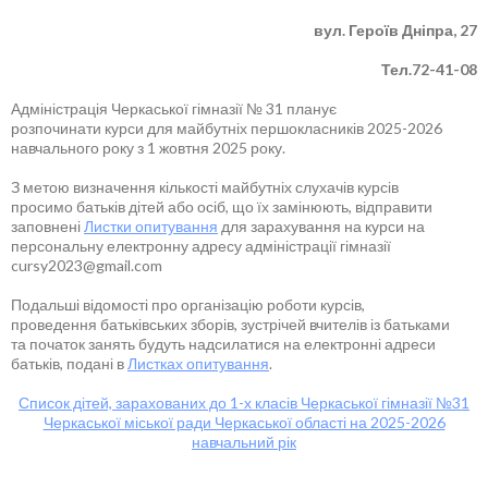
вул. Героїв Дніпра, 27
Тел.72-41-08
Адміністрація Черкаської гімназії № 31 планує
розпочинати курси для майбутніх першокласників 2025-2026
навчального року з 1 жовтня 2025 року.
З метою визначення кількості майбутніх слухачів курсів
просимо батьків дітей або осіб, що їх замінюють, відправити
заповнені
Листки опитування
для зарахування на курси на
персональну електронну адресу адміністрації гімназії
cursy2023@gmail.com
Подальші відомості про організацію роботи курсів,
проведення батьківських зборів, зустрічей вчителів із батьками
та початок занять будуть надсилатися на електронні адреси
батьків, подані в
Листках опитування
.
Список дітей, зарахованих до 1-х класів Черкаської гімназії №31
Черкаської міської ради Черкаської області на 2025-2026
навчальний рік
____________________________________________________