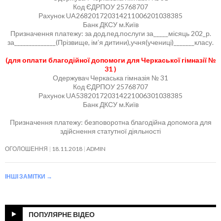
Код ЄДРПОУ 25768707
Рахунок UA268201720314211006201038385
Банк ДКСУ м.Київ
Призначення платежу: за дод.пед.послуги за_____місяць 202_р.
за______________(Прізвище, ім’я дитини),учня(учениці)_______класу.
(для оплати благодійної допомоги для Черкаської гімназії №
31 )
Одержувач Черкаська гімназія № 31
Код ЄДРПОУ 25768707
Рахунок UA538201720314221006301038385
Банк ДКСУ м.Київ
Призначення платежу: безповоротна благодійна допомога для
здійснення статутної діяльності
ОГОЛОШЕННЯ
18.11.2018
ADMIN
ІНШІ ЗАМІТКИ
→
ПОПУЛЯРНЕ ВІДЕО