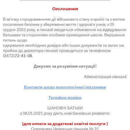
Оголошення
В зв’язку з продовженням дії військового стану в країні та з метою
посилення безпеки у збереженні життя і здоров’я учнів, з 05
грудня 2022 року, в гімназії вводиться обмеження на відвідування
батьками та сторонніми особами приміщення школи. Вирішення
питань щодо
одержання необхідних довідок або інших документів та запис на
прийом до директора гімназії проводиться за телефоном
0(472)
72-41-08
.
Дякуємо за розуміння ситуації!
Адміністрація гімназії.
Контакти щодо психологічної підтримки
Телефон довіри
ШАНОВНІ БАТЬКИ
з 06.01.2021 року діють нові банківські реквізити:
(для оплати за додаткові освітні послуги )
Одержувач Черкаська гімназія № 31