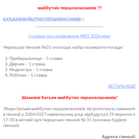
майбутніх першокласників !!!
БАТЬКАМ МАЙБУТНІХ ПЕРШОКЛАСНИКІВ!
____________________________________
Головне про проведення НМТ 2026 року
Черкаська гімназія №31 оголошує набір на вакантні посади:
Прибиральниця – 5 ставки
Двірник – 1 ставка
Медсестра – 1 ставка
Робітник – 1 ставка
ДЕТАЛЬНІШЕ
Шановні батьки майбутніх першокласників!
Збори батьків майбутніх першокласників, які розпочнуть навчання
в гімназії у 2026/2027 навчальному році, відбудуться 29 вересня о
17-30 в актовій залі Черкаської гімназії № 31 (основна будівля
гімназії)
Адреса гімназії: