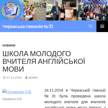
Пошук
Черкаська гімназія №31
ПЕРЕМІСТИТИСЬ ДО ТЕКСТУ
ГОЛОВ
МЕНЮ
НОВИНИ
ШКОЛА МОЛОДОГО
ВЧИТЕЛЯ АНГЛІЙСЬКОЇ
МОВИ
27.11.2014
ADMIN
26.11.2014 в Черкаській гімназії
№31 була проведена школа
Науменко О.В.
молодого вчителя для вчителів
англійської мови міста Черкас з