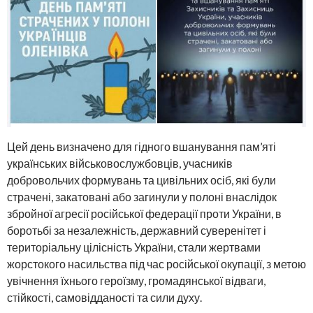
Цей день визначено для гідного вшанування пам’яті
українських військовослужбовців, учасників
добровольчих формувань та цивільних осіб, які були
страчені, закатовані або загинули у полоні внаслідок
збройної агресії російської федерації проти України, в
боротьбі за незалежність, державний суверенітет і
територіальну цілісність України, стали жертвами
жорстокого насильства під час російської окупації, з метою
увічнення їхнього героїзму, громадянської відваги,
стійкості, самовідданості та сили духу.