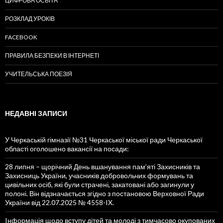
ЦИФРОВА ОСВІТА
РОЗКЛАД УРОКІВ
FACEBOOK
ПРАВИЛА БЕЗПЕКИ В ІНТЕРНЕТІ
УЧИТЕЛЬСЬКА ПОЕЗІЯ
НЕДАВНІ ЗАПИСИ
У Черкаській гімназії №31 Черкаської міської ради Черкаської
області оголошено вакансії на посади:
28 липня – щорічний День вшанування пам’яті Захисників та
Захисниць України, учасників добровольчих формувань та
цивільних осіб, які були страчені, закатовані або загинули у
полоні. Він відзначається згідно з постановою Верховної Ради
України від 22.07.2025 № 4558-IX.
Iнформація щодо вступу дітей та молоді з тимчасово окупованих