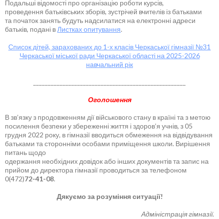
Подальші відомості про організацію роботи курсів,
проведення батьківських зборів, зустрічей вчителів із батьками
та початок занять будуть надсилатися на електронні адреси
батьків, подані в
Листках опитування
.
Список дітей, зарахованих до 1-х класів Черкаської гімназії №31
Черкаської міської ради Черкаської області на 2025-2026
навчальний рік
____________________________________________________
Оголошення
В зв’язку з продовженням дії військового стану в країні та з метою
посилення безпеки у збереженні життя і здоров’я учнів, з 05
грудня 2022 року, в гімназії вводиться обмеження на відвідування
батьками та сторонніми особами приміщення школи. Вирішення
питань щодо
одержання необхідних довідок або інших документів та запис на
прийом до директора гімназії проводиться за телефоном
0(472)
72-41-08
.
Дякуємо за розуміння ситуації!
Адміністрація гімназії.