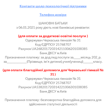
Контакти щодо психологічної підтримки
Телефон довіри
ШАНОВНІ БАТЬКИ
з 06.01.2021 року діють нові банківські реквізити:
(для оплати за додаткові освітні послуги )
Одержувач Черкаська гімназія № 31
Код ЄДРПОУ 25768707
Рахунок UA268201720314211006201038385
Банк ДКСУ м.Київ
Призначення платежу: за дод.пед.послуги за_____місяць 202_р.
за______________(Прізвище, ім’я дитини),учня(учениці)_______класу.
(для оплати благодійної допомоги для Черкаської гімназії №
31 )
Одержувач Черкаська гімназія № 31
Код ЄДРПОУ 25768707
Рахунок UA538201720314221006301038385
Банк ДКСУ м.Київ
Призначення платежу: безповоротна благодійна допомога для
здійснення статутної діяльності