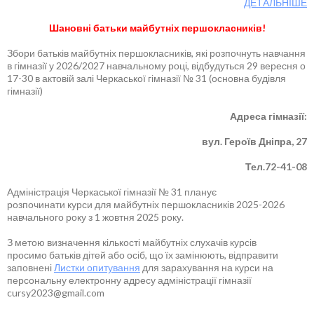
ДЕТАЛЬНІШЕ
Шановні батьки майбутніх першокласників!
Збори батьків майбутніх першокласників, які розпочнуть навчання
в гімназії у 2026/2027 навчальному році, відбудуться 29 вересня о
17-30 в актовій залі Черкаської гімназії № 31 (основна будівля
гімназії)
Адреса гімназії:
вул. Героїв Дніпра, 27
Тел.72-41-08
Адміністрація Черкаської гімназії № 31 планує
розпочинати курси для майбутніх першокласників 2025-2026
навчального року з 1 жовтня 2025 року.
З метою визначення кількості майбутніх слухачів курсів
просимо батьків дітей або осіб, що їх замінюють, відправити
заповнені
Листки опитування
для зарахування на курси на
персональну електронну адресу адміністрації гімназії
cursy2023@gmail.com