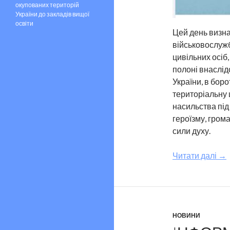
окупованих територій
України до закладів вищої
освіти
Цей день визна
військовослужб
цивільних осіб,
полоні внаслідо
України, в боро
територіальну 
насильства під 
героїзму, грома
сили духу.
Читати далі
→
НОВИНИ