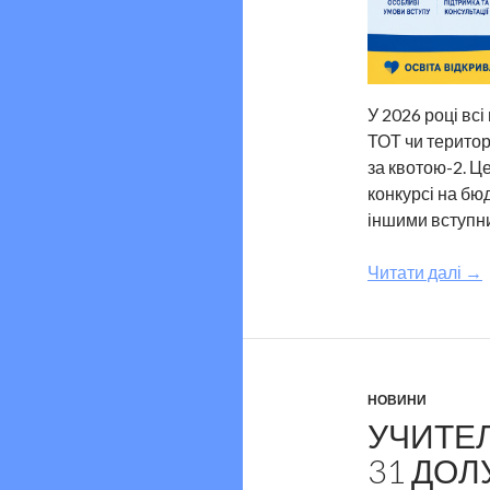
У 2026 році вс
ТОТ чи територ
за квотою-2. Ц
конкурсі на бюд
іншими вступн
Читати далі
→
НОВИНИ
УЧИТЕЛ
31 ДО