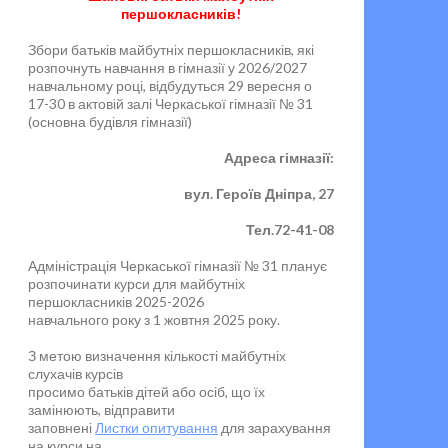
першокласників!
Збори батьків майбутніх першокласників, які
розпочнуть навчання в гімназії у 2026/2027
навчальному році, відбудуться 29 вересня о
17-30 в актовій залі Черкаської гімназії № 31
(основна будівля гімназії)
Адреса гімназії:
вул. Героїв Дніпра, 27
Тел.72-41-08
Адміністрація Черкаської гімназії № 31 планує
розпочинати курси для майбутніх
першокласників 2025-2026
навчального року з 1 жовтня 2025 року.
З метою визначення кількості майбутніх
слухачів курсів
просимо батьків дітей або осіб, що їх
замінюють, відправити
заповнені
Листки опитування
для зарахування
на курси на