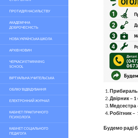
ПРОТИДІЯ НАСИЛЬСТВУ
АКАДЕМІЧНА
ДОБРОЧЕСНІСТЬ
НОВА УКРАЇНСЬКА ШКОЛА
АРХІВ НОВИН
ЧЕРКАСИ ETWINNING
SCHOOL
ВІРТУАЛЬНА УЧИТЕЛЬСЬКА
ОБЛІКУ ВІДВІДУВАННЯ
Прибиральн
Двірник – 1
ЕЛЕКТРОННИЙ ЖУРНАЛ
Медсестра –
КАБІНЕТ ПРАКТИЧНОГО
Робітник – 
ПСИХОЛОГА
Будемо раді б
КАБІНЕТ СОЦІАЛЬНОГО
ПЕДАГОГА