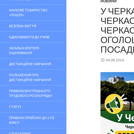
НОВИНИ
У ЧЕРК
НАУКОВЕ ТОВАРИСТВО
«ПОШУК»
ЧЕРКАС
БЕЗПЕКА ЖИТТЯ
ЧЕРКАС
ОГОЛОШ
ЄДИНІ ВИМОГИ ДО УЧНІВ
ПОСАД
ЗАГАЛЬНІ КРИТЕРІЇ
ОЦІНЮВАННЯ
04.08.2026
ДИСТАНЦІЙНЕ НАВЧАННЯ
ПОЛОЖЕННЯ ПРО
ДИСТАНЦІЙНЕ НАВЧАННЯ
ПРАВИЛА ВНУТРІШНЬОГО
ТРУДОВОГО РОЗПОРЯДКУ
СТАТУТ
ПРАВИЛА ПРИЙОМУ ДО 1-ГО
КЛАСУ
СТОП-БУЛІНГ