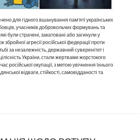
чено для гідного вшанування пам’яті українських
овців, учасників добровольчих формувань та
 які були страчені, закатовані або загинули у
к збройної агресії російської федерації проти
тьбі за незалежність, державний суверенітет і
цілісність України, стали жертвами жорстокого
час російської окупації, з метою увічнення їхнього
дянської відваги, стійкості, самовідданості та