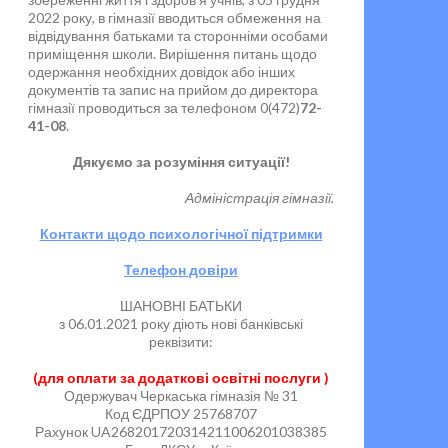
2022 року, в гімназії вводиться обмеження на
відвідування батьками та сторонніми особами
приміщення школи. Вирішення питань щодо
одержання необхідних довідок або інших
документів та запис на прийом до директора
гімназії проводиться за телефоном 0(472)
72-
41-08
.
Дякуємо за розуміння ситуації!
Адміністрація гімназії.
Контакти щодо психологічної підтримки
Телефон довіри
ШАНОВНІ БАТЬКИ
з 06.01.2021 року діють нові банківські
реквізити:
(для оплати за додаткові освітні послуги )
Одержувач Черкаська гімназія № 31
Код ЄДРПОУ 25768707
Рахунок UA268201720314211006201038385