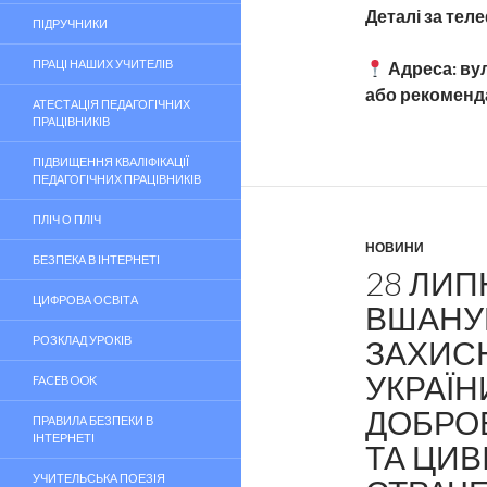
Деталі за тел
ПІДРУЧНИКИ
ПРАЦІ НАШИХ УЧИТЕЛІВ
Адреса: вул
або рекоменд
АТЕСТАЦІЯ ПЕДАГОГІЧНИХ
ПРАЦІВНИКІВ
ПІДВИЩЕННЯ КВАЛІФІКАЦІЇ
ПЕДАГОГІЧНИХ ПРАЦІВНИКІВ
ПЛІЧ О ПЛІЧ
НОВИНИ
БЕЗПЕКА В ІНТЕРНЕТІ
28 ЛИП
ЦИФРОВА ОСВІТА
ВШАНУ
РОЗКЛАД УРОКІВ
ЗАХИСН
УКРАЇН
FACEBOOK
ДОБРО
ПРАВИЛА БЕЗПЕКИ В
ІНТЕРНЕТІ
ТА ЦИВ
УЧИТЕЛЬСЬКА ПОЕЗІЯ