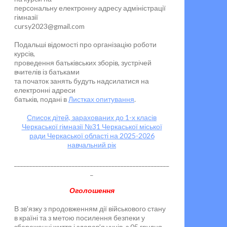
персональну електронну адресу адміністрації
гімназії
cursy2023@gmail.com
Подальші відомості про організацію роботи
курсів,
проведення батьківських зборів, зустрічей
вчителів із батьками
та початок занять будуть надсилатися на
електронні адреси
батьків, подані в
Листках опитування
.
Список дітей, зарахованих до 1-х класів
Черкаської гімназії №31 Черкаської міської
ради Черкаської області на 2025-2026
навчальний рік
___________________________________________________
_
Оголошення
В зв’язку з продовженням дії військового стану
в країні та з метою посилення безпеки у
збереженні життя і здоров’я учнів, з 05 грудня