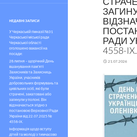
СТРАЧЕ
ЗАГИНУ
ВІДЗНА
НЕДАВНІ ЗАПИСИ
ПОСТА
У Черкаській гімназії №31
Черкаської міської ради
РАДИ УК
Черкаської області
4558-IX.
оголошено вакансії на
посади:
28 липня – щорічний День
21.07.2026
вшанування пам’яті
Захисників та Захисниць
України, учасників
добровольчих формувань та
цивільних осіб, які були
страчені, закатовані або
загинули у полоні. Він
відзначається згідно з
постановою Верховної Ради
України від 22.07.2025 №
4558-IX.
Iнформація щодо вступу
дітей та молоді з тимчасово