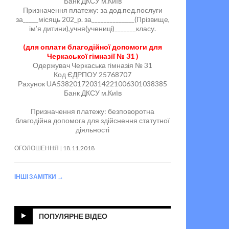
Банк ДКСУ м.Київ
Призначення платежу: за дод.пед.послуги
за_____місяць 202_р. за______________(Прізвище,
ім’я дитини),учня(учениці)_______класу.
(для оплати благодійної допомоги для
Черкаської гімназії № 31 )
Одержувач Черкаська гімназія № 31
Код ЄДРПОУ 25768707
Рахунок UA538201720314221006301038385
Банк ДКСУ м.Київ
Призначення платежу: безповоротна
благодійна допомога для здійснення статутної
діяльності
ОГОЛОШЕННЯ
18.11.2018
ІНШІ ЗАМІТКИ
→
ПОПУЛЯРНЕ ВІДЕО