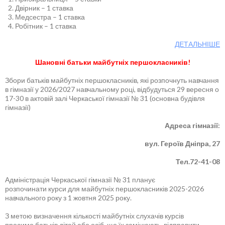
Двірник – 1 ставка
Медсестра – 1 ставка
Робітник – 1 ставка
ДЕТАЛЬНІШЕ
Шановні батьки майбутніх першокласників!
Збори батьків майбутніх першокласників, які розпочнуть навчання
в гімназії у 2026/2027 навчальному році, відбудуться 29 вересня о
17-30 в актовій залі Черкаської гімназії № 31 (основна будівля
гімназії)
Адреса гімназії:
вул. Героїв Дніпра, 27
Тел.72-41-08
Адміністрація Черкаської гімназії № 31 планує
розпочинати курси для майбутніх першокласників 2025-2026
навчального року з 1 жовтня 2025 року.
З метою визначення кількості майбутніх слухачів курсів
просимо батьків дітей або осіб, що їх замінюють, відправити