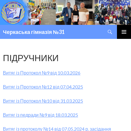
Пошук
Черкаська гімназія №31
ПЕРЕМІСТИТИСЬ ДО ТЕКСТУ
ГОЛОВ
МЕНЮ
ПІДРУЧНИКИ
Витяг із Протокол №9 від 10.03.2026
Витяг із Протокол №12 від 07.04.2025
Витяг із Протокол №10 від 31.03.2025
Витяг із педради №9 від 18.03.2025
Витяг із протоколу №14 від 07.05.2024 р. засідання