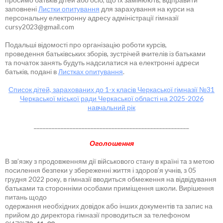
заповнені
Листки опитування
для зарахування на курси на
персональну електронну адресу адміністрації гімназії
cursy2023@gmail.com
Подальші відомості про організацію роботи курсів,
проведення батьківських зборів, зустрічей вчителів із батьками
та початок занять будуть надсилатися на електронні адреси
батьків, подані в
Листках опитування
.
Список дітей, зарахованих до 1-х класів Черкаської гімназії №31
Черкаської міської ради Черкаської області на 2025-2026
навчальний рік
____________________________________________________
Оголошення
В зв’язку з продовженням дії військового стану в країні та з метою
посилення безпеки у збереженні життя і здоров’я учнів, з 05
грудня 2022 року, в гімназії вводиться обмеження на відвідування
батьками та сторонніми особами приміщення школи. Вирішення
питань щодо
одержання необхідних довідок або інших документів та запис на
прийом до директора гімназії проводиться за телефоном