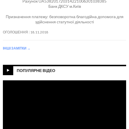
Рахунок UA538201720314221006301038385
Банк ДКСУ м.Київ
Призначення платежу: безповоротна благодійна допомога для
здійснення статутної діяльності
ОГОЛОШЕННЯ
18.11.2018
ІНШІ ЗАМІТКИ
→
ПОПУЛЯРНЕ ВІДЕО