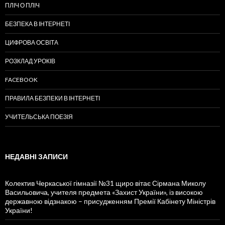
ПЛІЧ О ПЛІЧ
БЕЗПЕКА В ІНТЕРНЕТІ
ЦИФРОВА ОСВІТА
РОЗКЛАД УРОКІВ
FACEBOOK
ПРАВИЛА БЕЗПЕКИ В ІНТЕРНЕТІ
УЧИТЕЛЬСЬКА ПОЕЗІЯ
НЕДАВНІ ЗАПИСИ
Колектив Черкаської гімназії №31 щиро вітає Сірмана Миколу
Васильовича, учителя предмета «Захист України», із високою
державною відзнакою – присудженням Премії Кабінету Міністрів
України!