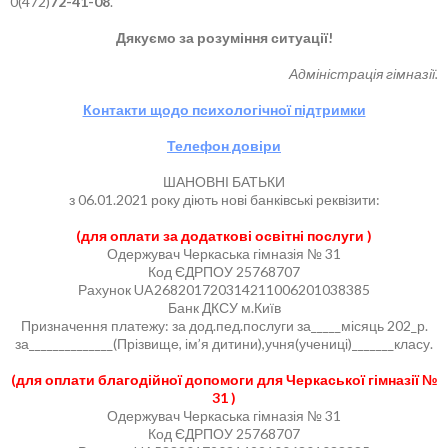
0(472)
72-41-08
.
Дякуємо за розуміння ситуації!
Адміністрація гімназії.
Контакти щодо психологічної підтримки
Телефон довіри
ШАНОВНІ БАТЬКИ
з 06.01.2021 року діють нові банківські реквізити:
(для оплати за додаткові освітні послуги )
Одержувач Черкаська гімназія № 31
Код ЄДРПОУ 25768707
Рахунок UA268201720314211006201038385
Банк ДКСУ м.Київ
Призначення платежу: за дод.пед.послуги за_____місяць 202_р.
за______________(Прізвище, ім’я дитини),учня(учениці)_______класу.
(для оплати благодійної допомоги для Черкаської гімназії №
31 )
Одержувач Черкаська гімназія № 31
Код ЄДРПОУ 25768707