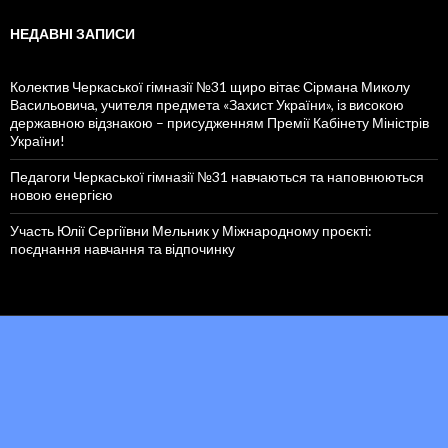
НЕДАВНІ ЗАПИСИ
Колектив Черкаської гімназії №31 щиро вітає Сірмана Миколу
Васильовича, учителя предмета «Захист України», із високою
державною відзнакою – присудженням Премії Кабінету Міністрів
України!
Педагоги Черкаської гімназії №31 навчаються та наповнюються
новою енергією
Участь Юлії Сергіївни Мельник у Міжнародному проєкті:
поєднання навчання та відпочинку
Працює на WordPress