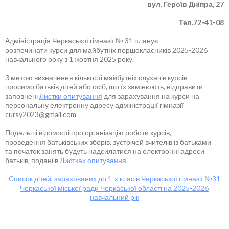
вул. Героїв Дніпра, 27
Тел.72-41-08
Адміністрація Черкаської гімназії № 31 планує
розпочинати курси для майбутніх першокласників 2025-2026
навчального року з 1 жовтня 2025 року.
З метою визначення кількості майбутніх слухачів курсів
просимо батьків дітей або осіб, що їх замінюють, відправити
заповнені
Листки опитування
для зарахування на курси на
персональну електронну адресу адміністрації гімназії
cursy2023@gmail.com
Подальші відомості про організацію роботи курсів,
проведення батьківських зборів, зустрічей вчителів із батьками
та початок занять будуть надсилатися на електронні адреси
батьків, подані в
Листках опитування
.
Список дітей, зарахованих до 1-х класів Черкаської гімназії №31
Черкаської міської ради Черкаської області на 2025-2026
навчальний рік
____________________________________________________