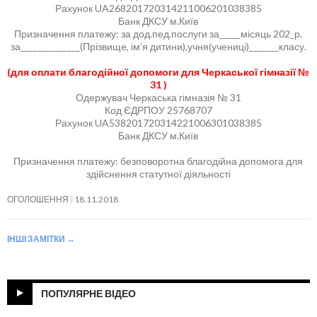
Рахунок UA268201720314211006201038385
Банк ДКСУ м.Київ
Призначення платежу: за дод.пед.послуги за_____місяць 202_р.
за______________(Прізвище, ім’я дитини),учня(учениці)_______класу.
(для оплати благодійної допомоги для Черкаської гімназії №
31 )
Одержувач Черкаська гімназія № 31
Код ЄДРПОУ 25768707
Рахунок UA538201720314221006301038385
Банк ДКСУ м.Київ
Призначення платежу: безповоротна благодійна допомога для
здійснення статутної діяльності
ОГОЛОШЕННЯ
18.11.2018
ІНШІ ЗАМІТКИ
→
ПОПУЛЯРНЕ ВІДЕО