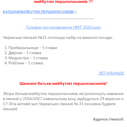
майбутніх першокласників !!!
БАТЬКАМ МАЙБУТНІХ ПЕРШОКЛАСНИКІВ!
____________________________________
Головне про проведення НМТ 2026 року
Черкаська гімназія №31 оголошує набір на вакантні посади:
Прибиральниця – 5 ставки
Двірник – 1 ставка
Медсестра – 1 ставка
Робітник – 1 ставка
ДЕТАЛЬНІШЕ
Шановні батьки майбутніх першокласників!
Збори батьків майбутніх першокласників, які розпочнуть навчання
в гімназії у 2026/2027 навчальному році, відбудуться 29 вересня о
17-30 в актовій залі Черкаської гімназії № 31 (основна будівля
гімназії)
Адреса гімназії: