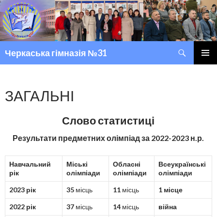
Пошук
Черкаська гімназія №31
ПЕРЕМІСТИТИСЬ ДО ТЕКСТУ
ГОЛОВ
МЕНЮ
ЗАГАЛЬНІ
Слово статистиці
Результати предметних олімпіад за 2022-2023 н.р.
Навчальний
Міські
Обласні
Всеукраїнські
рік
олімпіади
олімпіади
олімпіади
2023 рік
35
місць
11
місць
1 місце
2022 рік
37
місць
14
місць
війна