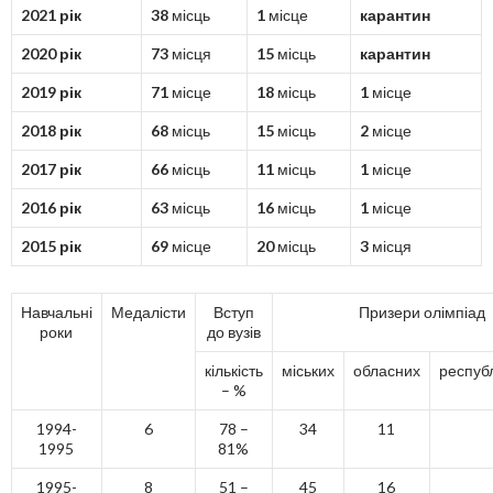
2021 рік
38
місць
1
місце
карантин
2020 рік
73
місця
15
місць
карантин
2019 рік
71
місце
18
місць
1
місце
2018 рік
68
місць
15
місць
2
місце
2017 рік
66
місць
11
місць
1
місце
2016 рік
63
місць
16
місць
1
місце
2015 рік
69
місце
20
місць
3
місця
Навчальні
Медалісти
Вступ
Призери олімпіад
роки
до вузів
кількість
міських
обласних
респуб
– %
1994-
6
78 –
34
11
1995
81%
1995-
8
51 –
45
16