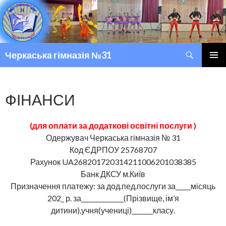
Пошук
Черкаська гімназія №31
ПЕРЕМІСТИТИСЬ ДО ТЕКСТУ
ГОЛОВ
МЕНЮ
ФІНАНСИ
(для оплати за додаткові освітні послуги )
Одержувач Черкаська гімназія № 31
Код ЄДРПОУ 25768707
Рахунок UA268201720314211006201038385
Банк ДКСУ м.Київ
Призначення платежу: за дод.пед.послуги за_____місяць
202_ р. за______________(Прізвище, ім’я
дитини),учня(учениці)_______класу.