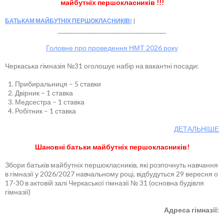
майбутніх першокласників !!!
БАТЬКАМ МАЙБУТНІХ ПЕРШОКЛАСНИКІВ!
____________________________________
Головне про проведення НМТ 2026 року
Черкаська гімназія №31 оголошує набір на вакантні посади:
Прибиральниця – 5 ставки
Двірник – 1 ставка
Медсестра – 1 ставка
Робітник – 1 ставка
ДЕТАЛЬНІШЕ
Шановні батьки майбутніх першокласників!
Збори батьків майбутніх першокласників, які розпочнуть навчання
в гімназії у 2026/2027 навчальному році, відбудуться 29 вересня о
17-30 в актовій залі Черкаської гімназії № 31 (основна будівля
гімназії)
Адреса гімназії: