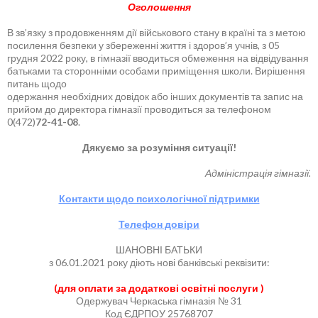
Оголошення
В зв’язку з продовженням дії військового стану в країні та з метою
посилення безпеки у збереженні життя і здоров’я учнів, з 05
грудня 2022 року, в гімназії вводиться обмеження на відвідування
батьками та сторонніми особами приміщення школи. Вирішення
питань щодо
одержання необхідних довідок або інших документів та запис на
прийом до директора гімназії проводиться за телефоном
0(472)
72-41-08
.
Дякуємо за розуміння ситуації!
Адміністрація гімназії.
Контакти щодо психологічної підтримки
Телефон довіри
ШАНОВНІ БАТЬКИ
з 06.01.2021 року діють нові банківські реквізити:
(для оплати за додаткові освітні послуги )
Одержувач Черкаська гімназія № 31
Код ЄДРПОУ 25768707