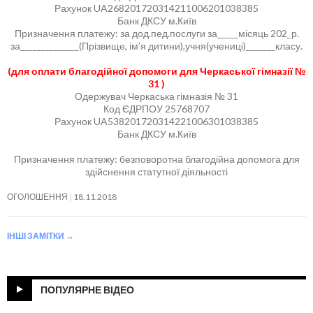
Рахунок UA268201720314211006201038385
Банк ДКСУ м.Київ
Призначення платежу: за дод.пед.послуги за_____місяць 202_р.
за______________(Прізвище, ім’я дитини),учня(учениці)_______класу.
(для оплати благодійної допомоги для Черкаської гімназії №
31 )
Одержувач Черкаська гімназія № 31
Код ЄДРПОУ 25768707
Рахунок UA538201720314221006301038385
Банк ДКСУ м.Київ
Призначення платежу: безповоротна благодійна допомога для
здійснення статутної діяльності
ОГОЛОШЕННЯ
18.11.2018
ІНШІ ЗАМІТКИ
→
ПОПУЛЯРНЕ ВІДЕО