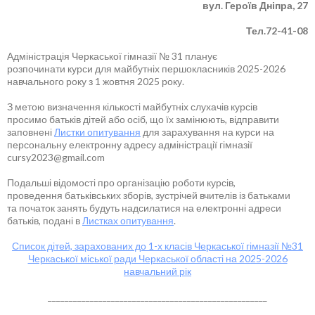
вул. Героїв Дніпра, 27
Тел.72-41-08
Адміністрація Черкаської гімназії № 31 планує
розпочинати курси для майбутніх першокласників 2025-2026
навчального року з 1 жовтня 2025 року.
З метою визначення кількості майбутніх слухачів курсів
просимо батьків дітей або осіб, що їх замінюють, відправити
заповнені
Листки опитування
для зарахування на курси на
персональну електронну адресу адміністрації гімназії
cursy2023@gmail.com
Подальші відомості про організацію роботи курсів,
проведення батьківських зборів, зустрічей вчителів із батьками
та початок занять будуть надсилатися на електронні адреси
батьків, подані в
Листках опитування
.
Список дітей, зарахованих до 1-х класів Черкаської гімназії №31
Черкаської міської ради Черкаської області на 2025-2026
навчальний рік
____________________________________________________