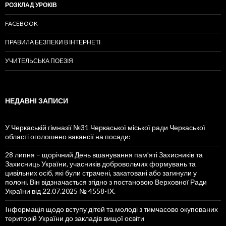
РОЗКЛАД УРОКІВ
FACEBOOK
ПРАВИЛА БЕЗПЕКИ В ІНТЕРНЕТІ
УЧИТЕЛЬСЬКА ПОЕЗІЯ
НЕДАВНІ ЗАПИСИ
У Черкаській гімназії №31 Черкаської міської ради Черкаської
області оголошено вакансії на посади:
28 липня – щорічний День вшанування пам’яті Захисників та
Захисниць України, учасників добровольчих формувань та
цивільних осіб, які були страчені, закатовані або загинули у
полоні. Він відзначається згідно з постановою Верховної Ради
України від 22.07.2025 № 4558-IX.
Iнформація щодо вступу дітей та молоді з тимчасово окупованих
територій України до закладів вищої освіти