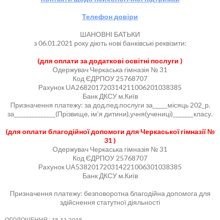
Телефон довіри
ШАНОВНІ БАТЬКИ
з 06.01.2021 року діють нові банківські реквізити:
(для оплати за додаткові освітні послуги )
Одержувач Черкаська гімназія № 31
Код ЄДРПОУ 25768707
Рахунок UA268201720314211006201038385
Банк ДКСУ м.Київ
Призначення платежу: за дод.пед.послуги за_____місяць 202_р.
за______________(Прізвище, ім’я дитини),учня(учениці)_______класу.
(для оплати благодійної допомоги для Черкаської гімназії №
31 )
Одержувач Черкаська гімназія № 31
Код ЄДРПОУ 25768707
Рахунок UA538201720314221006301038385
Банк ДКСУ м.Київ
Призначення платежу: безповоротна благодійна допомога для
здійснення статутної діяльності
ОГОЛОШЕННЯ
18.11.2018