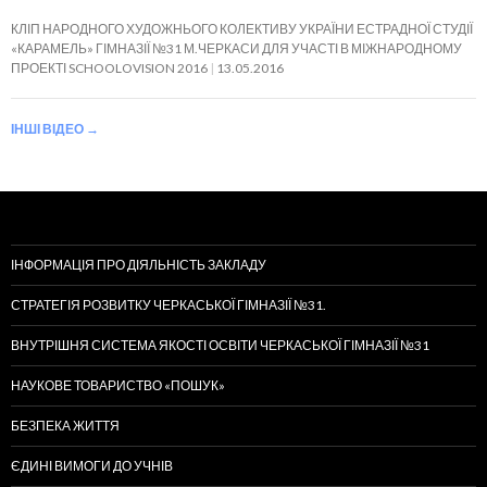
КЛІП НАРОДНОГО ХУДОЖНЬОГО КОЛЕКТИВУ УКРАЇНИ ЕСТРАДНОЇ СТУДІЇ
«КАРАМЕЛЬ» ГІМНАЗІЇ №31 М.ЧЕРКАСИ ДЛЯ УЧАСТІ В МІЖНАРОДНОМУ
ПРОЕКТІ SCHOOLOVISION 2016
13.05.2016
ІНШІ ВІДЕО
→
ІНФОРМАЦІЯ ПРО ДІЯЛЬНІСТЬ ЗАКЛАДУ
СТРАТЕГІЯ РОЗВИТКУ ЧЕРКАСЬКОЇ ГІМНАЗІЇ №31.
ВНУТРІШНЯ СИСТЕМА ЯКОСТІ ОСВІТИ ЧЕРКАСЬКОЇ ГІМНАЗІЇ №31
НАУКОВЕ ТОВАРИСТВО «ПОШУК»
БЕЗПЕКА ЖИТТЯ
ЄДИНІ ВИМОГИ ДО УЧНІВ