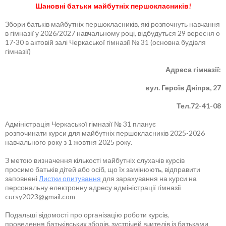
Шановні батьки майбутніх першокласників!
Збори батьків майбутніх першокласників, які розпочнуть навчання
в гімназії у 2026/2027 навчальному році, відбудуться 29 вересня о
17-30 в актовій залі Черкаської гімназії № 31 (основна будівля
гімназії)
Адреса гімназії:
вул. Героїв Дніпра, 27
Тел.72-41-08
Адміністрація Черкаської гімназії № 31 планує
розпочинати курси для майбутніх першокласників 2025-2026
навчального року з 1 жовтня 2025 року.
З метою визначення кількості майбутніх слухачів курсів
просимо батьків дітей або осіб, що їх замінюють, відправити
заповнені
Листки опитування
для зарахування на курси на
персональну електронну адресу адміністрації гімназії
cursy2023@gmail.com
Подальші відомості про організацію роботи курсів,
проведення батьківських зборів, зустрічей вчителів із батьками