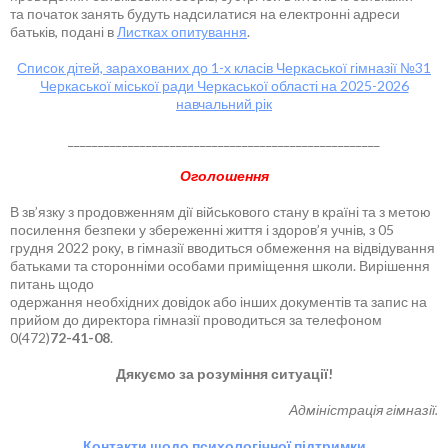
та початок занять будуть надсилатися на електронні адреси
батьків, подані в
Листках опитування
.
Список дітей, зарахованих до 1-х класів Черкаської гімназії №31
Черкаської міської ради Черкаської області на 2025-2026
навчальний рік
____________________________________________________
Оголошення
В зв’язку з продовженням дії військового стану в країні та з метою
посилення безпеки у збереженні життя і здоров’я учнів, з 05
грудня 2022 року, в гімназії вводиться обмеження на відвідування
батьками та сторонніми особами приміщення школи. Вирішення
питань щодо
одержання необхідних довідок або інших документів та запис на
прийом до директора гімназії проводиться за телефоном
0(472)
72-41-08
.
Дякуємо за розуміння ситуації!
Адміністрація гімназії.
Контакти щодо психологічної підтримки