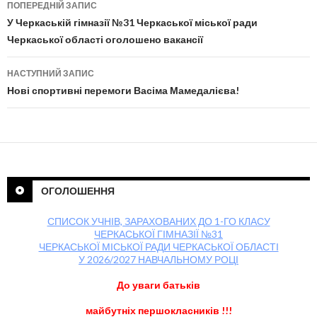
ПОПЕРЕДНІЙ ЗАПИС
Навігація по публікаціям
У Черкаській гімназії №31 Черкаської міської ради
Черкаської області оголошено вакансії
НАСТУПНИЙ ЗАПИС
Нові спортивні перемоги Васіма Мамедалієва!
ОГОЛОШЕННЯ
СПИСОК УЧНІВ, ЗАРАХОВАНИХ ДО 1-ГО КЛАСУ
ЧЕРКАСЬКОЇ ГІМНАЗІЇ №31
ЧЕРКАСЬКОЇ МІСЬКОЇ РАДИ ЧЕРКАСЬКОЇ ОБЛАСТІ
У 2026/2027 НАВЧАЛЬНОМУ РОЦІ
До уваги батьків
майбутніх першокласників !!!