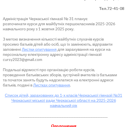
Тел.72-41-08
Адміністрація Черкаської гімназії № 31 планує
розпочинати курси для майбутніх першокласників 2025-2026
навчального року з 1 жовтня 2025 року.
З метою визначення кількості майбутніх слухачів курсів
просимо батьків дітей або осіб, що їх замінюють, відправити
заповнені
Листки опитування
для зарахування на курси на
персональну електронну адресу адміністрації гімназії
cursy2023@gmail.com
Подальші відомості про організацію роботи курсів,
проведення батьківських зборів, зустрічей вчителів із батьками
та початок занять будуть надсилатися на електронні адреси
батьків, подані в
Листках опитування
.
Список дітей, зарахованих до 1-х класів Черкаської гімназії №31
Черкаської міської ради Черкаської області на 2025-2026
навчальний рік
____________________________________________________
Оголошення