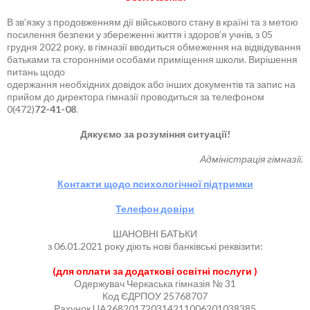
В зв’язку з продовженням дії військового стану в країні та з метою
посилення безпеки у збереженні життя і здоров’я учнів, з 05
грудня 2022 року, в гімназії вводиться обмеження на відвідування
батьками та сторонніми особами приміщення школи. Вирішення
питань щодо
одержання необхідних довідок або інших документів та запис на
прийом до директора гімназії проводиться за телефоном
0(472)
72-41-08
.
Дякуємо за розуміння ситуації!
Адміністрація гімназії.
Контакти щодо психологічної підтримки
Телефон довіри
ШАНОВНІ БАТЬКИ
з 06.01.2021 року діють нові банківські реквізити:
(для оплати за додаткові освітні послуги )
Одержувач Черкаська гімназія № 31
Код ЄДРПОУ 25768707
Рахунок UA268201720314211006201038385