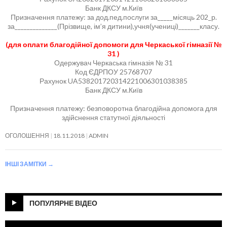
Банк ДКСУ м.Київ
Призначення платежу: за дод.пед.послуги за_____місяць 202_р.
за______________(Прізвище, ім’я дитини),учня(учениці)_______класу.
(для оплати благодійної допомоги для Черкаської гімназії №
31 )
Одержувач Черкаська гімназія № 31
Код ЄДРПОУ 25768707
Рахунок UA538201720314221006301038385
Банк ДКСУ м.Київ
Призначення платежу: безповоротна благодійна допомога для
здійснення статутної діяльності
ОГОЛОШЕННЯ
18.11.2018
ADMIN
ІНШІ ЗАМІТКИ
→
ПОПУЛЯРНЕ ВІДЕО