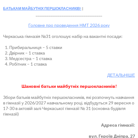
БАТЬКАМ МАЙБУТНІХ ПЕРШОКЛАСНИКІВ!
____________________________________
Головне про проведення НМТ 2026 року
Черкаська гімназія №31 оголошує набір на вакантні посади:
Прибиральниця – 5 ставки
Двірник – 1 ставка
Медсестра – 1 ставка
Робітник – 1 ставка
ДЕТАЛЬНІШЕ
Шановні батьки майбутніх першокласників!
Збори батьків майбутніх першокласників, які розпочнуть навчання
в гімназії у 2026/2027 навчальному році, відбудуться 29 вересня о
17-30 в актовій залі Черкаської гімназії № 31 (основна будівля
гімназії)
Адреса гімназії:
вул. Героїв Дніпра, 27