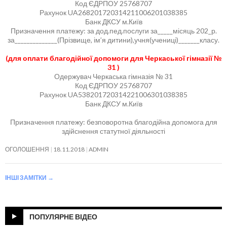
Код ЄДРПОУ 25768707
Рахунок UA268201720314211006201038385
Банк ДКСУ м.Київ
Призначення платежу: за дод.пед.послуги за_____місяць 202_р.
за______________(Прізвище, ім’я дитини),учня(учениці)_______класу.
(для оплати благодійної допомоги для Черкаської гімназії №
31 )
Одержувач Черкаська гімназія № 31
Код ЄДРПОУ 25768707
Рахунок UA538201720314221006301038385
Банк ДКСУ м.Київ
Призначення платежу: безповоротна благодійна допомога для
здійснення статутної діяльності
ОГОЛОШЕННЯ
18.11.2018
ADMIN
ІНШІ ЗАМІТКИ
→
ПОПУЛЯРНЕ ВІДЕО