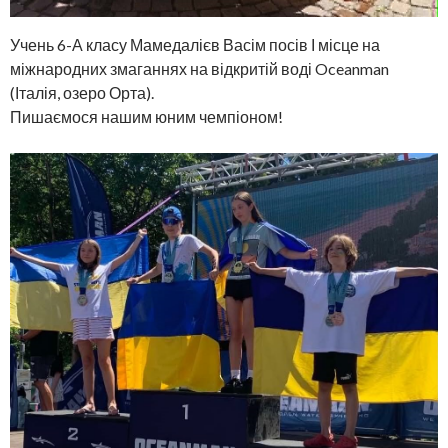
Учень 6-А класу Мамедалієв Васім посів І місце на
міжнародних змаганнях на відкритій воді Oceanman
(Італія, озеро Орта).
Пишаємося нашим юним чемпіоном!