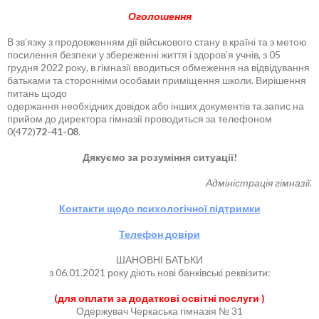
Оголошення
В зв’язку з продовженням дії військового стану в країні та з метою
посилення безпеки у збереженні життя і здоров’я учнів, з 05
грудня 2022 року, в гімназії вводиться обмеження на відвідування
батьками та сторонніми особами приміщення школи. Вирішення
питань щодо
одержання необхідних довідок або інших документів та запис на
прийом до директора гімназії проводиться за телефоном
0(472)
72-41-08
.
Дякуємо за розуміння ситуації!
Адміністрація гімназії.
Контакти щодо психологічної підтримки
Телефон довіри
ШАНОВНІ БАТЬКИ
з 06.01.2021 року діють нові банківські реквізити:
(для оплати за додаткові освітні послуги )
Одержувач Черкаська гімназія № 31