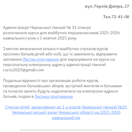
вул. Героїв Дніпра, 27
Тел.72-41-08
Адміністрація Черкаської гімназії № 31 планує
розпочинати курси для майбутніх першокласників 2025-2026
навчального року з 1 жовтня 2025 року.
З метою визначення кількості майбутніх слухачів курсів
просимо батьків дітей або осіб, що їх замінюють, відправити
заповнені
Листки опитування
для зарахування на курси на
персональну електронну адресу адміністрації гімназії
cursy2023@gmail.com
Подальші відомості про організацію роботи курсів,
проведення батьківських зборів, зустрічей вчителів із батьками
та початок занять будуть надсилатися на електронні адреси
батьків, подані в
Листках опитування
.
Список дітей, зарахованих до 1-х класів Черкаської гімназії №31
Черкаської міської ради Черкаської області на 2025-2026
навчальний рік
____________________________________________________