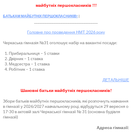
майбутніх першокласників !!!
БАТЬКАМ МАЙБУТНІХ ПЕРШОКЛАСНИКІВ!
____________________________________
Головне про проведення НМТ 2026 року
Черкаська гімназія №31 оголошує набір на вакантні посади:
Прибиральниця – 5 ставки
Двірник – 1 ставка
Медсестра – 1 ставка
Робітник – 1 ставка
ДЕТАЛЬНІШЕ
Шановні батьки майбутніх першокласників!
Збори батьків майбутніх першокласників, які розпочнуть навчання
в гімназії у 2026/2027 навчальному році, відбудуться 29 вересня о
17-30 в актовій залі Черкаської гімназії № 31 (основна будівля
гімназії)
Адреса гімназії: