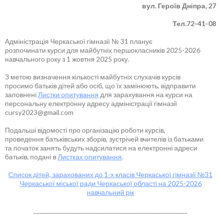
вул. Героїв Дніпра, 27
Тел.72-41-08
Адміністрація Черкаської гімназії № 31 планує
розпочинати курси для майбутніх першокласників 2025-2026
навчального року з 1 жовтня 2025 року.
З метою визначення кількості майбутніх слухачів курсів
просимо батьків дітей або осіб, що їх замінюють, відправити
заповнені
Листки опитування
для зарахування на курси на
персональну електронну адресу адміністрації гімназії
cursy2023@gmail.com
Подальші відомості про організацію роботи курсів,
проведення батьківських зборів, зустрічей вчителів із батьками
та початок занять будуть надсилатися на електронні адреси
батьків, подані в
Листках опитування
.
Список дітей, зарахованих до 1-х класів Черкаської гімназії №31
Черкаської міської ради Черкаської області на 2025-2026
навчальний рік
____________________________________________________