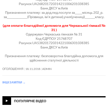
Рахунок UA268201720314211006201038385
Банк ДКСУ м.Київ
Призначення платежу: за дод.пед.послуги за_____місяць 202_р.
за______________(Прізвище, ім’я дитини),учня(учениці)_______класу.
(для оплати благодійної допомоги для Черкаської гімназії №
31 )
Одержувач Черкаська гімназія № 31
Код ЄДРПОУ 25768707
Рахунок UA538201720314221006301038385
Банк ДКСУ м.Київ
Призначення платежу: безповоротна благодійна допомога для
здійснення статутної діяльності
ОГОЛОШЕННЯ
18.11.2018
ADMIN
ІНШІ ЗАМІТКИ
→
ПОПУЛЯРНЕ ВІДЕО