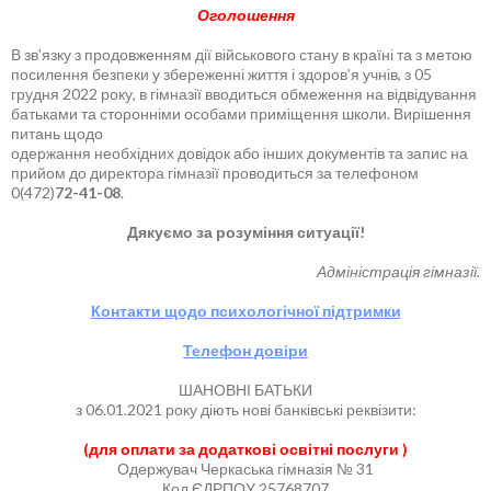
Оголошення
В зв’язку з продовженням дії військового стану в країні та з метою
посилення безпеки у збереженні життя і здоров’я учнів, з 05
грудня 2022 року, в гімназії вводиться обмеження на відвідування
батьками та сторонніми особами приміщення школи. Вирішення
питань щодо
одержання необхідних довідок або інших документів та запис на
прийом до директора гімназії проводиться за телефоном
0(472)
72-41-08
.
Дякуємо за розуміння ситуації!
Адміністрація гімназії.
Контакти щодо психологічної підтримки
Телефон довіри
ШАНОВНІ БАТЬКИ
з 06.01.2021 року діють нові банківські реквізити:
(для оплати за додаткові освітні послуги )
Одержувач Черкаська гімназія № 31
Код ЄДРПОУ 25768707