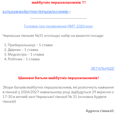
майбутніх першокласників !!!
БАТЬКАМ МАЙБУТНІХ ПЕРШОКЛАСНИКІВ!
____________________________________
Головне про проведення НМТ 2026 року
Черкаська гімназія №31 оголошує набір на вакантні посади:
Прибиральниця – 5 ставки
Двірник – 1 ставка
Медсестра – 1 ставка
Робітник – 1 ставка
ДЕТАЛЬНІШЕ
Шановні батьки майбутніх першокласників!
Збори батьків майбутніх першокласників, які розпочнуть навчання
в гімназії у 2026/2027 навчальному році, відбудуться 29 вересня о
17-30 в актовій залі Черкаської гімназії № 31 (основна будівля
гімназії)
Адреса гімназії: