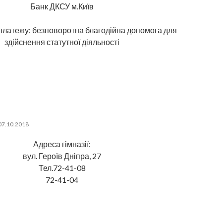
Банк ДКСУ м.Київ
латежу: безповоротна благодійна допомога для
здійснення статутної діяльності
07.10.2018
Адреса гімназії:
вул. Героїв Дніпра, 27
Тел.72-41-08
72-41-04