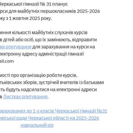
Черкаської гімназії № 31 планує
урси для майбутніх першокласників 2025-2026
ку з 1 жовтня 2025 року.
ення кількості майбутніх слухачів курсів
 дітей або осіб, що їх замінюють, відправити
ки опитування
для зарахування на курси на
ектронну адресу адміністрації гімназії
il.com
ості про організацію роботи курсів,
ківських зборів, зустрічей вчителів із батьками
ять будуть надсилатися на електронні адреси
 в
Листках опитування
.
зарахованих до 1-х класів Черкаської гімназії №31
міської ради Черкаської області на 2025-2026
навчальний рік