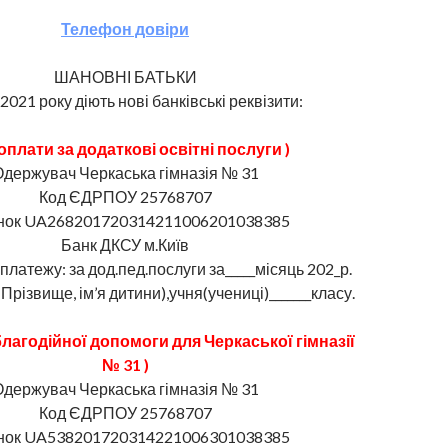
Телефон довіри
ШАНОВНІ БАТЬКИ
.2021 року діють нові банківські реквізити:
оплати за додаткові освітні послуги )
держувач Черкаська гімназія № 31
Код ЄДРПОУ 25768707
нок UA268201720314211006201038385
Банк ДКСУ м.Київ
латежу: за дод.пед.послуги за_____місяць 202_р.
_(Прізвище, ім’я дитини),учня(учениці)_______класу.
благодійної допомоги для Черкаської гімназії
№ 31 )
держувач Черкаська гімназія № 31
Код ЄДРПОУ 25768707
нок UA538201720314221006301038385