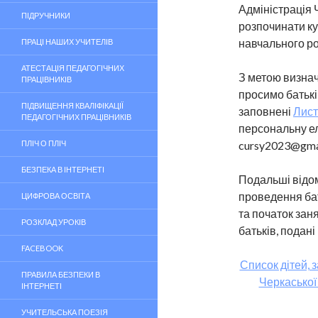
Адміністрація 
ПІДРУЧНИКИ
розпочинати к
навчального ро
ПРАЦІ НАШИХ УЧИТЕЛІВ
АТЕСТАЦІЯ ПЕДАГОГІЧНИХ
З метою визнач
ПРАЦІВНИКІВ
просимо батьків
ПІДВИЩЕННЯ КВАЛІФІКАЦІЇ
заповнені
Лист
ПЕДАГОГІЧНИХ ПРАЦІВНИКІВ
персональну ел
ПЛІЧ О ПЛІЧ
cursy2023@gma
БЕЗПЕКА В ІНТЕРНЕТІ
Подальші відом
проведення бать
ЦИФРОВА ОСВІТА
та початок зан
РОЗКЛАД УРОКІВ
батьків, подані
FACEBOOK
Список дітей, 
ПРАВИЛА БЕЗПЕКИ В
Черкаської 
ІНТЕРНЕТІ
УЧИТЕЛЬСЬКА ПОЕЗІЯ