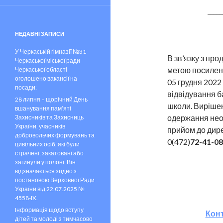
_____
НЕДАВНІ ЗАПИСИ
У Черкаській гімназії №31
В зв’язку з про
Черкаської міської ради
метою посиленн
Черкаської області
оголошено вакансії на
05 грудня 2022
посади:
відвідування 
28 липня – щорічний День
школи. Виріше
вшанування пам’яті
одержання необ
Захисників та Захисниць
України, учасників
прийом до дире
добровольчих формувань та
0(472)
72-41-08
цивільних осіб, які були
страчені, закатовані або
загинули у полоні. Він
відзначається згідно з
постановою Верховної Ради
України від 22.07.2025 №
4558-IX.
Iнформація щодо вступу
Конт
дітей та молоді з тимчасово