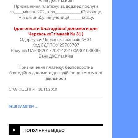
Банк ДКСУ м.Київ
Призначення платежу: за дод.пед.послуги
за_____місяць 202_р. за______________(Прізвище,
ім’я дитини),учня(учениці)_______класу.
(для оплати благодійної допомоги для
Черкаської гімназії № 31 )
Одержувач Черкаська гімназія № 31
Код ЄДРПОУ 25768707
Рахунок UA538201720314221006301038385
Банк ДКСУ м.Київ
Призначення платежу: безповоротна
благодійна допомога для здійснення статутної
діяльності
ОГОЛОШЕННЯ
18.11.2018
ІНШІ ЗАМІТКИ
→
ПОПУЛЯРНЕ ВІДЕО