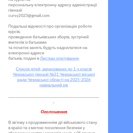
персональну електронну адресу адміністрації
гімназії
cursy2023@gmail.com
Подальші відомості про організацію роботи
курсів,
проведення батьківських зборів, зустрічей
вчителів із батьками
та початок занять будуть надсилатися на
електронні адреси
батьків, подані в
Листках опитування
.
Список дітей, зарахованих до 1-х класів
Черкаської гімназії №31 Черкаської міської
ради Черкаської області на 2025-2026
навчальний рік
___________________________________________________
_
Оголошення
В зв’язку з продовженням дії військового стану
в країні та з метою посилення безпеки у
збереженні життя і здоров’я учнів, з 05 грудня