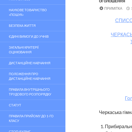
ОГОЛОШЕННЯ
ПРИМІТКА
НАУКОВЕ ТОВАРИСТВО
«ПОШУК»
СПИСОК
БЕЗПЕКА ЖИТТЯ
ЧЕРКАСЬ
ЄДИНІ ВИМОГИ ДО УЧНІВ
ЗАГАЛЬНІ КРИТЕРІЇ
ОЦІНЮВАННЯ
ДИСТАНЦІЙНЕ НАВЧАННЯ
ПОЛОЖЕННЯ ПРО
ДИСТАНЦІЙНЕ НАВЧАННЯ
ПРАВИЛА ВНУТРІШНЬОГО
ТРУДОВОГО РОЗПОРЯДКУ
Го
СТАТУТ
Черкаська гімн
ПРАВИЛА ПРИЙОМУ ДО 1-ГО
КЛАСУ
Прибиральни
СТОП-БУЛІНГ