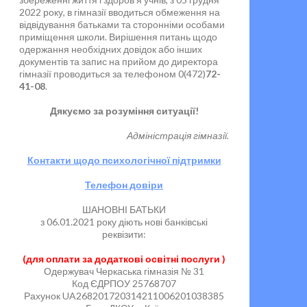
2022 року, в гімназії вводиться обмеження на
відвідування батьками та сторонніми особами
приміщення школи. Вирішення питань щодо
одержання необхідних довідок або інших
документів та запис на прийом до директора
гімназії проводиться за телефоном 0(472)
72-
41-08
.
Дякуємо за розуміння ситуації!
Адміністрація гімназії.
Контакти щодо психологічної підтримки
Телефон довіри
ШАНОВНІ БАТЬКИ
з 06.01.2021 року діють нові банківські
реквізити:
(для оплати за додаткові освітні послуги )
Одержувач Черкаська гімназія № 31
Код ЄДРПОУ 25768707
Рахунок UA268201720314211006201038385