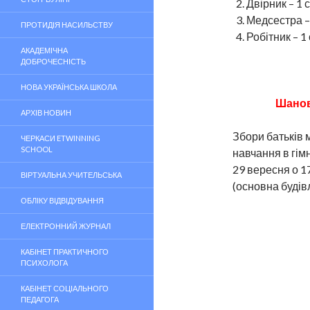
Двірник – 1 
Медсестра –
ПРОТИДІЯ НАСИЛЬСТВУ
Робітник – 1
АКАДЕМІЧНА
ДОБРОЧЕСНІСТЬ
НОВА УКРАЇНСЬКА ШКОЛА
Шанов
АРХІВ НОВИН
Збори батьків 
ЧЕРКАСИ ETWINNING
SCHOOL
навчання в гім
29 вересня о 17
ВІРТУАЛЬНА УЧИТЕЛЬСЬКА
(основна будівл
ОБЛІКУ ВІДВІДУВАННЯ
ЕЛЕКТРОННИЙ ЖУРНАЛ
КАБІНЕТ ПРАКТИЧНОГО
ПСИХОЛОГА
КАБІНЕТ СОЦІАЛЬНОГО
ПЕДАГОГА