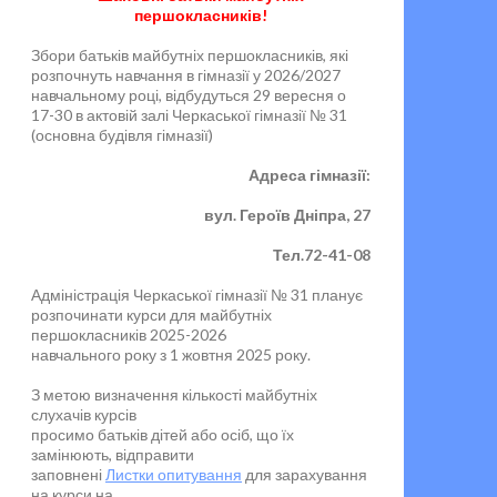
першокласників!
Збори батьків майбутніх першокласників, які
розпочнуть навчання в гімназії у 2026/2027
навчальному році, відбудуться 29 вересня о
17-30 в актовій залі Черкаської гімназії № 31
(основна будівля гімназії)
Адреса гімназії:
вул. Героїв Дніпра, 27
Тел.72-41-08
Адміністрація Черкаської гімназії № 31 планує
розпочинати курси для майбутніх
першокласників 2025-2026
навчального року з 1 жовтня 2025 року.
З метою визначення кількості майбутніх
слухачів курсів
просимо батьків дітей або осіб, що їх
замінюють, відправити
заповнені
Листки опитування
для зарахування
на курси на