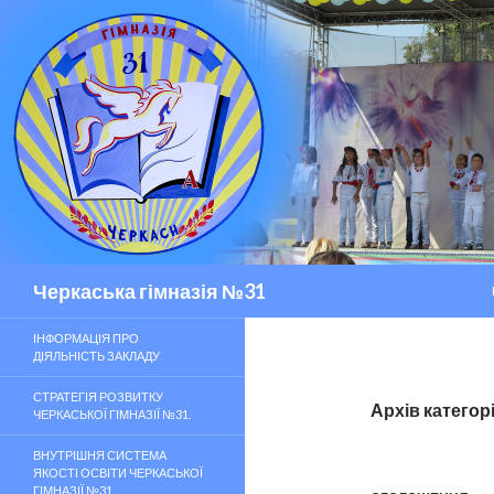
Пошук
Черкаська гімназія №31
ІНФОРМАЦІЯ ПРО
ДІЯЛЬНІСТЬ ЗАКЛАДУ
СТРАТЕГІЯ РОЗВИТКУ
Архів категор
ЧЕРКАСЬКОЇ ГІМНАЗІЇ №31.
ВНУТРІШНЯ СИСТЕМА
ЯКОСТІ ОСВІТИ ЧЕРКАСЬКОЇ
ГІМНАЗІЇ №31