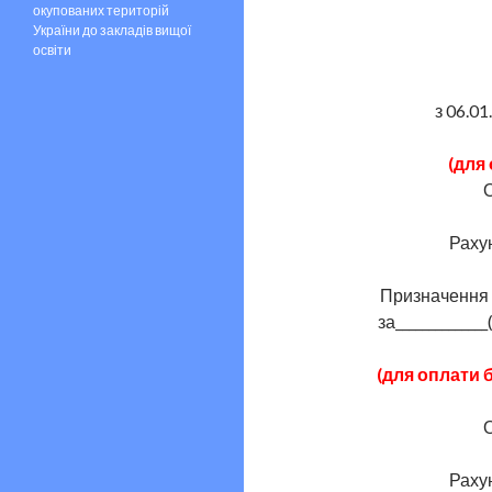
окупованих територій
України до закладів вищої
освіти
з 06.01
(для 
О
Раху
Призначення п
за_____________
(для оплати 
О
Раху