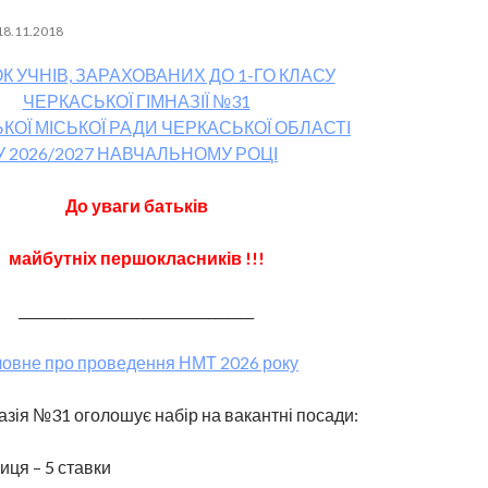
18.11.2018
 УЧНІВ, ЗАРАХОВАНИХ ДО 1-ГО КЛАСУ
ЧЕРКАСЬКОЇ ГІМНАЗІЇ №31
КОЇ МІСЬКОЇ РАДИ ЧЕРКАСЬКОЇ ОБЛАСТІ
У 2026/2027 НАВЧАЛЬНОМУ РОЦІ
До уваги батьків
майбутніх першокласників !!!
____________________________________
ловне про проведення НМТ 2026 року
азія №31 оголошує набір на вакантні посади:
ця – 5 ставки