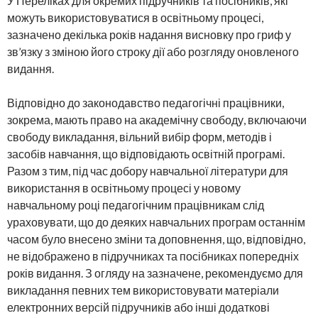
У Переліках для окремих підручників та посібників, які
можуть використовуватися в освітньому процесі,
зазначено декілька років надання висновку про гриф у
зв’язку з зміною його строку дії або розгляду оновленого
видання.
Відповідно до законодавство педагогічні працівники,
зокрема, мають право на академічну свободу, включаючи
свободу викладання, вільний вибір форм, методів і
засобів навчання, що відповідають освітній програмі.
Разом з тим, під час добору навчальної літератури для
використання в освітньому процесі у новому
навчальному році педагогічним працівникам слід
ураховувати, що до деяких навчальних програм останнім
часом було внесено зміни та доповнення, що, відповідно,
не відображено в підручниках та посібниках попередніх
років видання. З огляду на зазначене, рекомендуємо для
викладання певних тем використовувати матеріали
електронних версій підручників або інші додаткові