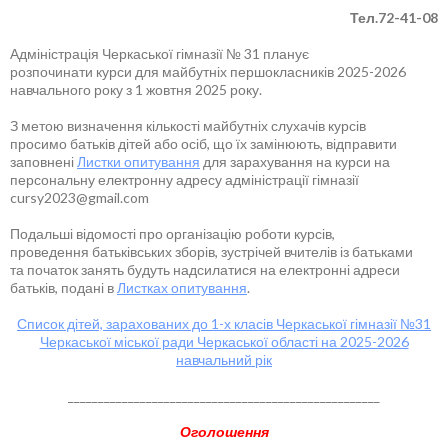
Тел.72-41-08
Адміністрація Черкаської гімназії № 31 планує
розпочинати курси для майбутніх першокласників 2025-2026
навчального року з 1 жовтня 2025 року.
З метою визначення кількості майбутніх слухачів курсів
просимо батьків дітей або осіб, що їх замінюють, відправити
заповнені
Листки опитування
для зарахування на курси на
персональну електронну адресу адміністрації гімназії
cursy2023@gmail.com
Подальші відомості про організацію роботи курсів,
проведення батьківських зборів, зустрічей вчителів із батьками
та початок занять будуть надсилатися на електронні адреси
батьків, подані в
Листках опитування
.
Список дітей, зарахованих до 1-х класів Черкаської гімназії №31
Черкаської міської ради Черкаської області на 2025-2026
навчальний рік
____________________________________________________
Оголошення