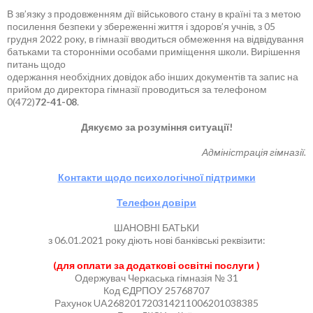
В зв’язку з продовженням дії військового стану в країні та з метою
посилення безпеки у збереженні життя і здоров’я учнів, з 05
грудня 2022 року, в гімназії вводиться обмеження на відвідування
батьками та сторонніми особами приміщення школи. Вирішення
питань щодо
одержання необхідних довідок або інших документів та запис на
прийом до директора гімназії проводиться за телефоном
0(472)
72-41-08
.
Дякуємо за розуміння ситуації!
Адміністрація гімназії.
Контакти щодо психологічної підтримки
Телефон довіри
ШАНОВНІ БАТЬКИ
з 06.01.2021 року діють нові банківські реквізити:
(для оплати за додаткові освітні послуги )
Одержувач Черкаська гімназія № 31
Код ЄДРПОУ 25768707
Рахунок UA268201720314211006201038385