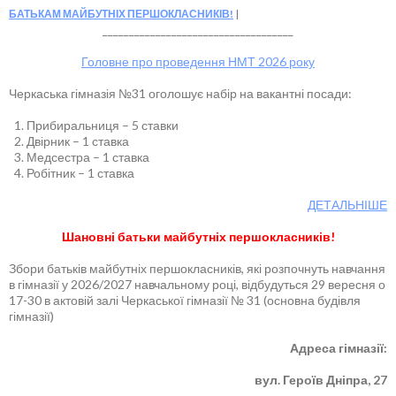
БАТЬКАМ МАЙБУТНІХ ПЕРШОКЛАСНИКІВ!
____________________________________
Головне про проведення НМТ 2026 року
Черкаська гімназія №31 оголошує набір на вакантні посади:
Прибиральниця – 5 ставки
Двірник – 1 ставка
Медсестра – 1 ставка
Робітник – 1 ставка
ДЕТАЛЬНІШЕ
Шановні батьки майбутніх першокласників!
Збори батьків майбутніх першокласників, які розпочнуть навчання
в гімназії у 2026/2027 навчальному році, відбудуться 29 вересня о
17-30 в актовій залі Черкаської гімназії № 31 (основна будівля
гімназії)
Адреса гімназії:
вул. Героїв Дніпра, 27