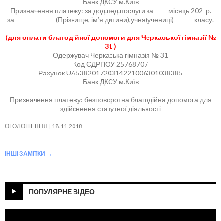
Банк ДКСУ м.Київ
Призначення платежу: за дод.пед.послуги за_____місяць 202_р.
за______________(Прізвище, ім’я дитини),учня(учениці)_______класу.
(для оплати благодійної допомоги для Черкаської гімназії №
31 )
Одержувач Черкаська гімназія № 31
Код ЄДРПОУ 25768707
Рахунок UA538201720314221006301038385
Банк ДКСУ м.Київ
Призначення платежу: безповоротна благодійна допомога для
здійснення статутної діяльності
ОГОЛОШЕННЯ
18.11.2018
ІНШІ ЗАМІТКИ
→
ПОПУЛЯРНЕ ВІДЕО