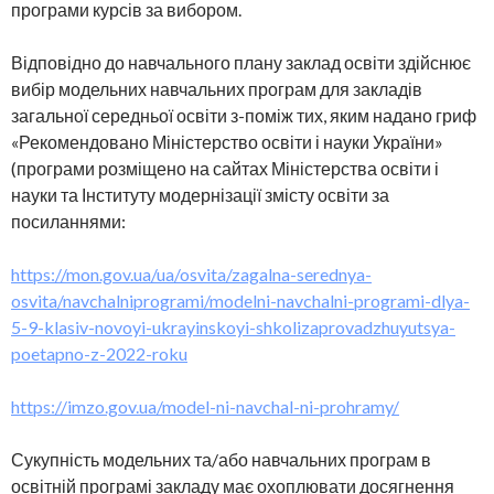
програми курсів за вибором.
Відповідно до навчального плану заклад освіти здійснює
вибір модельних навчальних програм для закладів
загальної середньої освіти з-поміж тих, яким надано гриф
«Рекомендовано Міністерство освіти і науки України»
(програми розміщено на сайтах Міністерства освіти і
науки та Інституту модернізації змісту освіти за
посиланнями:
https://mon.gov.ua/ua/osvita/zagalna-serednya-
osvita/navchalniprogrami/modelni-navchalni-programi-dlya-
5-9-klasiv-novoyi-ukrayinskoyi-shkolizaprovadzhuyutsya-
poetapno-z-2022-roku
https://imzo.gov.ua/model-ni-navchal-ni-prohramy/
Сукупність модельних та/або навчальних програм в
освітній програмі закладу має охоплювати досягнення