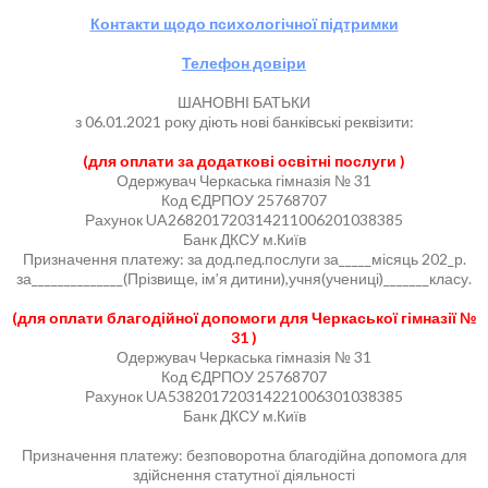
Контакти щодо психологічної підтримки
Телефон довіри
ШАНОВНІ БАТЬКИ
з 06.01.2021 року діють нові банківські реквізити:
(для оплати за додаткові освітні послуги )
Одержувач Черкаська гімназія № 31
Код ЄДРПОУ 25768707
Рахунок UA268201720314211006201038385
Банк ДКСУ м.Київ
Призначення платежу: за дод.пед.послуги за_____місяць 202_р.
за______________(Прізвище, ім’я дитини),учня(учениці)_______класу.
(для оплати благодійної допомоги для Черкаської гімназії №
31 )
Одержувач Черкаська гімназія № 31
Код ЄДРПОУ 25768707
Рахунок UA538201720314221006301038385
Банк ДКСУ м.Київ
Призначення платежу: безповоротна благодійна допомога для
здійснення статутної діяльності