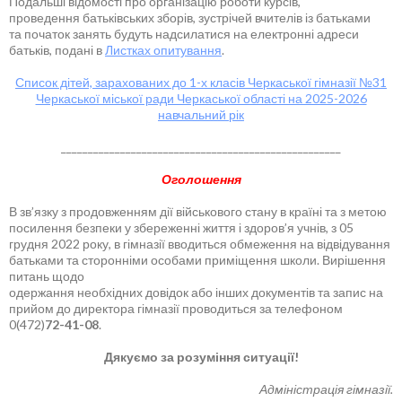
Подальші відомості про організацію роботи курсів,
проведення батьківських зборів, зустрічей вчителів із батьками
та початок занять будуть надсилатися на електронні адреси
батьків, подані в
Листках опитування
.
Список дітей, зарахованих до 1-х класів Черкаської гімназії №31
Черкаської міської ради Черкаської області на 2025-2026
навчальний рік
____________________________________________________
Оголошення
В зв’язку з продовженням дії військового стану в країні та з метою
посилення безпеки у збереженні життя і здоров’я учнів, з 05
грудня 2022 року, в гімназії вводиться обмеження на відвідування
батьками та сторонніми особами приміщення школи. Вирішення
питань щодо
одержання необхідних довідок або інших документів та запис на
прийом до директора гімназії проводиться за телефоном
0(472)
72-41-08
.
Дякуємо за розуміння ситуації!
Адміністрація гімназії.