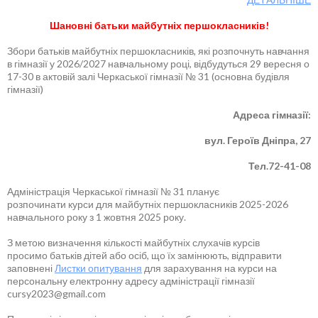
Шановні батьки майбутніх першокласників!
Збори батьків майбутніх першокласників, які розпочнуть навчання
в гімназії у 2026/2027 навчальному році, відбудуться 29 вересня о
17-30 в актовій залі Черкаської гімназії № 31 (основна будівля
гімназії)
Адреса гімназії:
вул. Героїв Дніпра, 27
Тел.72-41-08
Адміністрація Черкаської гімназії № 31 планує
розпочинати курси для майбутніх першокласників 2025-2026
навчального року з 1 жовтня 2025 року.
З метою визначення кількості майбутніх слухачів курсів
просимо батьків дітей або осіб, що їх замінюють, відправити
заповнені
Листки опитування
для зарахування на курси на
персональну електронну адресу адміністрації гімназії
cursy2023@gmail.com