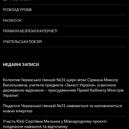
РОЗКЛАД УРОКІВ
FACEBOOK
ПРАВИЛА БЕЗПЕКИ В ІНТЕРНЕТІ
УЧИТЕЛЬСЬКА ПОЕЗІЯ
НЕДАВНІ ЗАПИСИ
Колектив Черкаської гімназії №31 щиро вітає Сірмана Миколу
Васильовича, учителя предмета «Захист України», із високою
державною відзнакою – присудженням Премії Кабінету Міністрів
України!
Педагоги Черкаської гімназії №31 навчаються та наповнюються
новою енергією
Участь Юлії Сергіївни Мельник у Міжнародному проєкті:
поєднання навчання та відпочинку