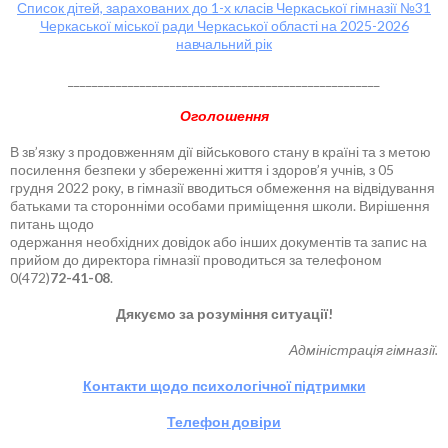
Список дітей, зарахованих до 1-х класів Черкаської гімназії №31
Черкаської міської ради Черкаської області на 2025-2026
навчальний рік
____________________________________________________
Оголошення
В зв’язку з продовженням дії військового стану в країні та з метою
посилення безпеки у збереженні життя і здоров’я учнів, з 05
грудня 2022 року, в гімназії вводиться обмеження на відвідування
батьками та сторонніми особами приміщення школи. Вирішення
питань щодо
одержання необхідних довідок або інших документів та запис на
прийом до директора гімназії проводиться за телефоном
0(472)
72-41-08
.
Дякуємо за розуміння ситуації!
Адміністрація гімназії.
Контакти щодо психологічної підтримки
Телефон довіри