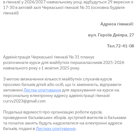
в гімназії у 2026/2027 навчальному році, відбудуться 29 вересня о
17-30 в актовій залі Черкаської гімназії № 31 (основна будівля
гімназії)
Адреса гімназії:
вул. Героїв Дніпра, 27
Тел.72-41-08
Адміністрація Черкаської гімназії № 31 планує
розпочинати курси для майбутніх першокласників 2025-2026
навчального року з 1 жовтня 2025 року.
З метою визначення кількості майбутніх слухачів курсів
просимо батьків дітей або осіб, що їх замінюють, відправити
заповнені
Листки опитування
для зарахування на курси на
персональну електронну адресу адміністрації гімназії
cursy2023@gmail.com
Подальші відомості про організацію роботи курсів,
проведення батьківських зборів, зустрічей вчителів із батьками
та початок занять будуть надсилатися на електронні адреси
батьків, подані в
Листках опитування
.