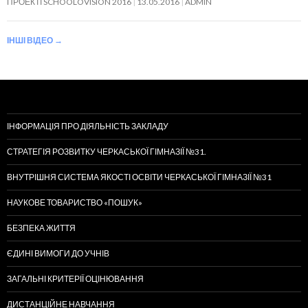
ПРОЕКТІ SCHOOLOVISION 2016
13.05.2016
ADMIN
ІНШІ ВІДЕО
→
ІНФОРМАЦІЯ ПРО ДІЯЛЬНІСТЬ ЗАКЛАДУ
СТРАТЕГІЯ РОЗВИТКУ ЧЕРКАСЬКОЇ ГІМНАЗІЇ №31.
ВНУТРІШНЯ СИСТЕМА ЯКОСТІ ОСВІТИ ЧЕРКАСЬКОЇ ГІМНАЗІЇ №31
НАУКОВЕ ТОВАРИСТВО «ПОШУК»
БЕЗПЕКА ЖИТТЯ
ЄДИНІ ВИМОГИ ДО УЧНІВ
ЗАГАЛЬНІ КРИТЕРІЇ ОЦІНЮВАННЯ
ДИСТАНЦІЙНЕ НАВЧАННЯ