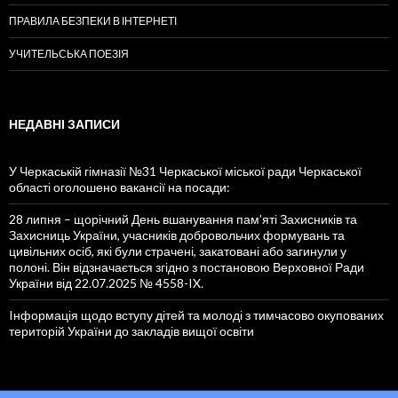
ПРАВИЛА БЕЗПЕКИ В ІНТЕРНЕТІ
УЧИТЕЛЬСЬКА ПОЕЗІЯ
НЕДАВНІ ЗАПИСИ
У Черкаській гімназії №31 Черкаської міської ради Черкаської
області оголошено вакансії на посади:
28 липня – щорічний День вшанування пам’яті Захисників та
Захисниць України, учасників добровольчих формувань та
цивільних осіб, які були страчені, закатовані або загинули у
полоні. Він відзначається згідно з постановою Верховної Ради
України від 22.07.2025 № 4558-IX.
Iнформація щодо вступу дітей та молоді з тимчасово окупованих
територій України до закладів вищої освіти