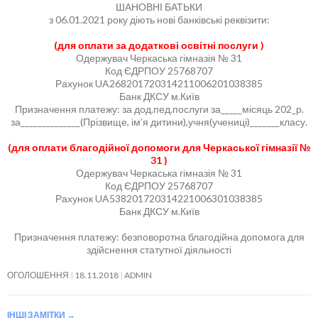
ШАНОВНІ БАТЬКИ
з 06.01.2021 року діють нові банківські реквізити:
(для оплати за додаткові освітні послуги )
Одержувач Черкаська гімназія № 31
Код ЄДРПОУ 25768707
Рахунок UA268201720314211006201038385
Банк ДКСУ м.Київ
Призначення платежу: за дод.пед.послуги за_____місяць 202_р.
за______________(Прізвище, ім’я дитини),учня(учениці)_______класу.
(для оплати благодійної допомоги для Черкаської гімназії №
31 )
Одержувач Черкаська гімназія № 31
Код ЄДРПОУ 25768707
Рахунок UA538201720314221006301038385
Банк ДКСУ м.Київ
Призначення платежу: безповоротна благодійна допомога для
здійснення статутної діяльності
ОГОЛОШЕННЯ
18.11.2018
ADMIN
ІНШІ ЗАМІТКИ
→